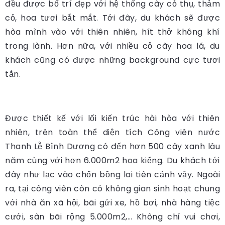
đều được bố trí đẹp với hệ thống cây cỏ thụ, thảm
cỏ, hoa tươi bắt mắt. Tới đây, du khách sẽ được
hòa mình vào với thiên nhiên, hít thở không khí
trong lành. Hơn nữa, với nhiều cỏ cây hoa lá, du
khách cũng có được những background cực tươi
tắn.
Được thiết kế với lối kiến trúc hài hòa với thiên
nhiên, trên toàn thể diện tích Công viên nước
Thanh Lễ Bình Dương có đến hơn 500 cây xanh lâu
năm cùng với hơn 6.000m2 hoa kiểng. Du khách tới
đây như lạc vào chốn bồng lai tiên cảnh vậy. Ngoài
ra, tại công viên còn có không gian sinh hoạt chung
với nhà ăn xã hội, bãi gửi xe, hồ bơi, nhà hàng tiệc
cưới, sân bãi rộng 5.000m2,… Không chỉ vui chơi,