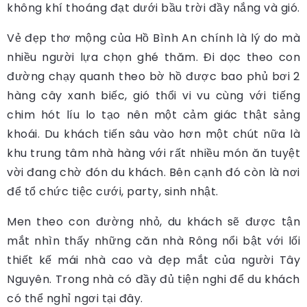
không khí thoáng đạt dưới bầu trời đầy nắng và gió.
Vẻ đẹp thơ mộng của Hồ Bình An chính là lý do mà
nhiều người lựa chọn ghé thăm. Đi dọc theo con
đường chạy quanh theo bờ hồ được bao phủ bơi 2
hàng cây xanh biếc, gió thổi vi vu cùng với tiếng
chim hót líu lo tạo nên một cảm giác thật sảng
khoái. Du khách tiến sâu vào hơn một chút nữa là
khu trung tâm nhà hàng với rất nhiều món ăn tuyệt
vời đang chờ đón du khách. Bên cạnh đó còn là nơi
để tổ chức tiệc cưới, party, sinh nhật.
Men theo con đường nhỏ, du khách sẽ được tận
mắt nhìn thấy những căn nhà Rông nổi bật với lối
thiết kế mái nhà cao và đẹp mắt của người Tây
Nguyên. Trong nhà có đầy đủ tiện nghi để du khách
có thể nghỉ ngơi tại đây.