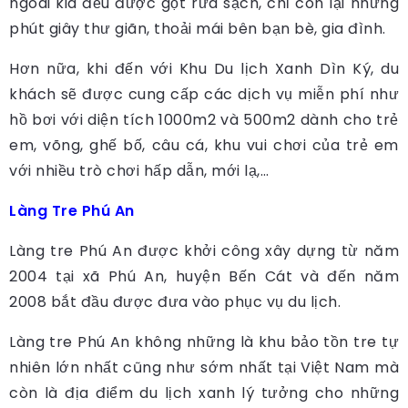
ngoài kia đều được gột rửa sạch, chỉ còn lại những
phút giây thư giãn, thoải mái bên bạn bè, gia đình.
Hơn nữa, khi đến với Khu Du lịch Xanh Dìn Ký, du
khách sẽ được cung cấp các dịch vụ miễn phí như
hồ bơi với diện tích 1000m2 và 500m2 dành cho trẻ
em, võng, ghế bố, câu cá, khu vui chơi của trẻ em
với nhiều trò chơi hấp dẫn, mới lạ,…
Làng Tre Phú An
Làng tre Phú An được khởi công xây dựng từ năm
2004 tại xã Phú An, huyện Bến Cát và đến năm
2008 bắt đầu được đưa vào phục vụ du lịch.
Làng tre Phú An không những là khu bảo tồn tre tự
nhiên lớn nhất cũng như sớm nhất tại Việt Nam mà
còn là địa điểm du lịch xanh lý tưởng cho những