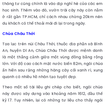
tháng tư cũng chính là vào dịp nghỉ hè của các em
học sinh. Thêm vào đó, vườn trái cây này còn nằm
ở rất gần TP.HCM, chỉ cách nhau chừng 20km nên
du khách có thể thoải mái đi lại trong ngày.
Chùa Châu Thới
Tọa lạc trên núi Châu Thới, thuộc địa phận xã Bình
An, huyện Dĩ An, Chùa Châu Thới được mệnh danh
là một thắng cảnh giữa một vùng đồng bằng rộng
lớn. Với độ cao cách mặt nước biển 82m, ngôi chùa
ẩn hiện sau rặng những hàng cây cối xanh rì, xung
quanh có nhiều hồ nhân tạo tuyệt đẹp.
Theo một số tài liệu ghi chép cho biết, ngôi chùa
này được xây dựng vào khoảng năm 1612, đầu thế
kỷ 17. Tuy nhiên, lại có những tư liệu cho thấy ngôi