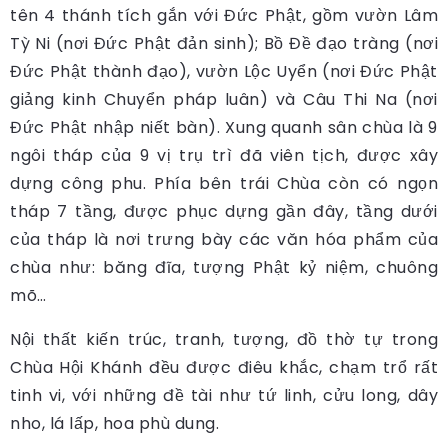
tên 4 thánh tích gắn với Đức Phật, gồm vườn Lâm
Tỳ Ni (nơi Đức Phật đản sinh); Bồ Đề đạo tràng (nơi
Đức Phật thành đạo), vườn Lộc Uyển (nơi Đức Phật
giảng kinh Chuyển pháp luân) và Câu Thi Na (nơi
Đức Phật nhập niết bàn). Xung quanh sân chùa là 9
ngôi tháp của 9 vị trụ trì đã viên tịch, được xây
dựng công phu. Phía bên trái Chùa còn có ngọn
tháp 7 tầng, được phục dựng gần đây, tầng dưới
của tháp là nơi trưng bày các văn hóa phẩm của
chùa như: băng đĩa, tượng Phật kỷ niệm, chuông
mõ…
Nội thất kiến trúc, tranh, tượng, đồ thờ tự trong
Chùa Hội Khánh đều được điêu khắc, chạm trổ rất
tinh vi, với những đề tài như tứ linh, cửu long, dây
nho, lá lấp, hoa phù dung.