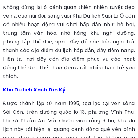
Không dừng lại ở cảnh quan thiên nhiên tuyệt đẹp
yên ả của núi đồi, sông suối Khu Du lịch Suối Lồ Ồ còn
có nhiều hoạt động vui chơi hấp dẫn như: hồ bơi,
trung tâm văn hóa, nhà hàng, khu nghỉ dưỡng,
phòng tập thể dục, spa… đầy đủ các tiện nghi, trở
thành các địa điểm du lịch hấp dẫn, đầy tiềm năng.
Hiện tại, nơi đây còn địa điểm phục vụ các hoạt
động thể dục thể thao được rất nhiều bạn trẻ yêu
thích.
Khu Du lịch Xanh Dìn Ký
Được thành lập từ năm 1995, tọa lạc tại ven sông
Sài Gòn, trên đường quốc lộ 13, phường Vĩnh Phú,
thị xã Thuận An. Với khuôn viên rộng 3 ha, khu du
lịch này tái hiện lại quang cảnh đồng quê yên bình
gồm những vườn cây xanh mát tạo không gian