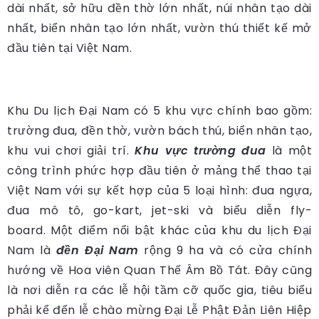
dài nhất, sở hữu đền thờ lớn nhất, núi nhân tạo dài
nhất, biển nhân tạo lớn nhất, vườn thú thiết kế mở
đầu tiên tại Việt Nam.
Khu Du lịch Đại Nam có 5 khu vực chính bao gồm:
trường đua, đền thờ, vườn bách thú, biển nhân tạo,
khu vui chơi giải trí.
Khu vực trường đua
là một
công trình phức hợp đầu tiên ở mảng thể thao tại
Việt Nam với sự kết hợp của 5 loại hình: đua ngựa,
đua mô tô, go-kart, jet-ski và biểu diễn fly-
board. Một điểm nổi bật khác của khu du lịch Đại
Nam là
đền Đại Nam
rộng 9 ha và có cửa chính
hướng về Hoa viên Quan Thế Âm Bồ Tát. Đây cũng
là nơi diễn ra các lễ hội tầm cỡ quốc gia, tiêu biểu
phải kể đến lễ chào mừng Đại Lễ Phật Đản Liên Hiệp