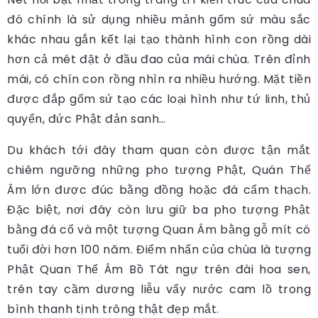
đó chính là sử dụng nhiều mảnh gốm sứ màu sắc
khác nhau gắn kết lại tạo thành hình con rồng dài
hơn cả mét đặt ở đầu đao của mái chùa. Trên đỉnh
mái, có chín con rồng nhìn ra nhiều hướng. Mặt tiền
được đắp gốm sứ tạo các loại hình như tứ linh, thủ
quyển, đức Phật đản sanh…
Du khách tới đây tham quan còn được tận mắt
chiêm ngưỡng những pho tượng Phật, Quán Thế
Âm lớn được đúc bằng đồng hoặc đá cẩm thạch.
Đặc biệt, nơi đây còn lưu giữ ba pho tượng Phật
bằng đá cổ và một tượng Quan Âm bằng gỗ mít có
tuổi đời hơn 100 năm. Điểm nhấn của chùa là tượng
Phật Quan Thế Âm Bồ Tát ngự trên đài hoa sen,
trên tay cầm dương liễu vẩy nước cam lồ trong
bình thanh tịnh trông thật đẹp mắt.