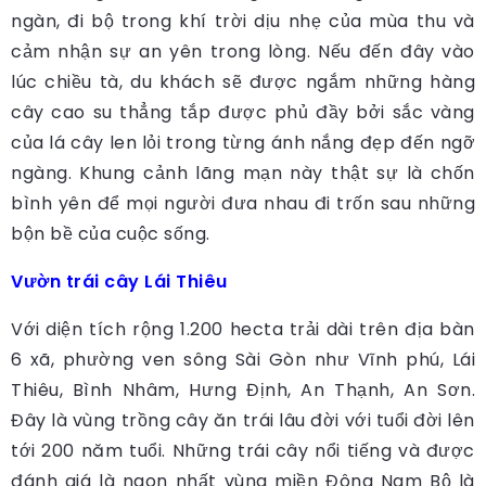
ngàn, đi bộ trong khí trời dịu nhẹ của mùa thu và
cảm nhận sự an yên trong lòng. Nếu đến đây vào
lúc chiều tà, du khách sẽ được ngắm những hàng
cây cao su thẳng tắp được phủ đầy bởi sắc vàng
của lá cây len lỏi trong từng ánh nắng đẹp đến ngỡ
ngàng. Khung cảnh lãng mạn này thật sự là chốn
bình yên để mọi người đưa nhau đi trốn sau những
bộn bề của cuộc sống.
Vườn trái cây Lái Thiêu
Với diện tích rộng 1.200 hecta trải dài trên địa bàn
6 xã, phường ven sông Sài Gòn như Vĩnh phú, Lái
Thiêu, Bình Nhâm, Hưng Định, An Thạnh, An Sơn.
Đây là vùng trồng cây ăn trái lâu đời với tuổi đời lên
tới 200 năm tuổi. Những trái cây nổi tiếng và được
đánh giá là ngon nhất vùng miền Đông Nam Bộ là