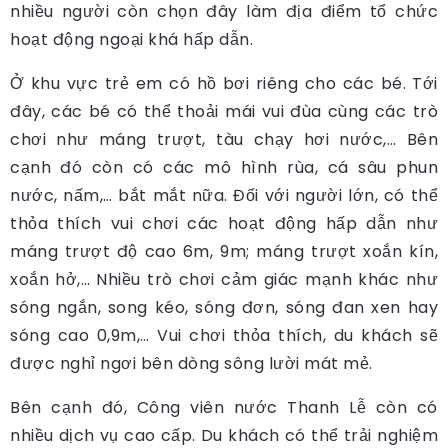
nhiều người còn chọn đây làm địa điểm tổ chức
hoạt động ngoại khá hấp dẫn.
Ở khu vực trẻ em có hồ bơi riêng cho các bé. Tới
đây, các bé có thể thoải mái vui đùa cùng các trò
chơi như máng trượt, tàu chạy hơi nước,… Bên
cạnh đó còn có các mô hình rùa, cá sâu phun
nước, nấm,… bắt mắt nữa. Đối với người lớn, có thể
thỏa thích vui chơi các hoạt động hấp dẫn như
máng trượt độ cao 6m, 9m; máng trượt xoắn kín,
xoắn hở,… Nhiều trò chơi cảm giác mạnh khác như
sóng ngắn, song kéo, sóng đơn, sóng đan xen hay
sóng cao 0,9m,… Vui chơi thỏa thích, du khách sẽ
được nghỉ ngơi bên dòng sông lười mát mẻ.
Bên cạnh đó, Công viên nước Thanh Lễ còn có
nhiều dịch vụ cao cấp. Du khách có thể trải nghiệm