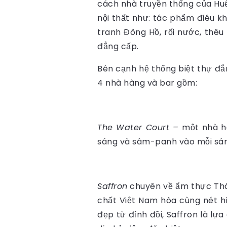
cách nhà truyền thống của Huế
nội thất như: tác phẩm điêu 
tranh Đông Hồ, rối nước, thêu 
đẳng cấp.
Bên cạnh hệ thống biệt thự đẳ
4 nhà hàng và bar gồm:
The Water Court –
một nhà hà
sáng và sâm-panh vào mỗi sán
Saffron
chuyên về ẩm thực Thái
chất Việt Nam hòa cùng nét hiệ
đẹp từ đỉnh đồi, Saffron là lựa