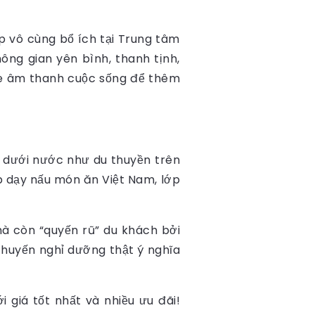
p vô cùng bổ ích tại Trung tâm
ng gian yên bình, thanh tịnh,
ghe âm thanh cuộc sống để thêm
 dưới nước như du thuyền trên
p dạy nấu món ăn Việt Nam, lớp
à còn “quyến rũ” du khách bởi
chuyến nghỉ dưỡng thật ý nghĩa
 giá tốt nhất và nhiều ưu đãi!