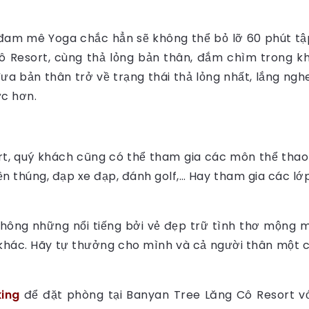
ồ đam mê Yoga chắc hẳn sẽ không thể bỏ lỡ 60 phút tậ
 Resort, cùng thả lỏng bản thân, đắm chìm trong khô
 đưa bản thân trở về trạng thái thả lỏng nhất, lắng n
ực hơn.
rt, quý khách cũng có thể tham gia các môn thể thao
ền thúng, đạp xe đạp, đánh golf,… Hay tham gia các lớ
hông những nổi tiếng bởi vẻ đẹp trữ tình thơ mộng m
n khác. Hãy tự thưởng cho mình và cả người thân một 
king
để đặt phòng tại Banyan Tree Lăng Cô Resort với