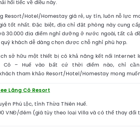
 hối tiếc về điều này.
ng Resort/Hotel/Homestay giá rẻ, uy tín, luôn nỗ lực 
 giá tốt nhất. Đặc biệt, địa chỉ đặt phòng này cung 
và 30.000 địa điểm nghỉ dưỡng ở nước ngoài, tất cả 
úp quý khách dễ dàng chọn được chỗ nghỉ phù hợp.
ách sở hữu một thiết bị có khả năng kết nối Internet
g Cô – Huế vào bất cứ thời điểm nào, chỉ cầ
 khách tham khảo Resort/Hotel/Homestay mong muốn,… 
ree Lăng Cô Resort
uyện Phú Lộc, tỉnh Thừa Thiên Huế.
0 VNĐ/đêm (giá tùy theo loại Villa và có thể thay đổi 