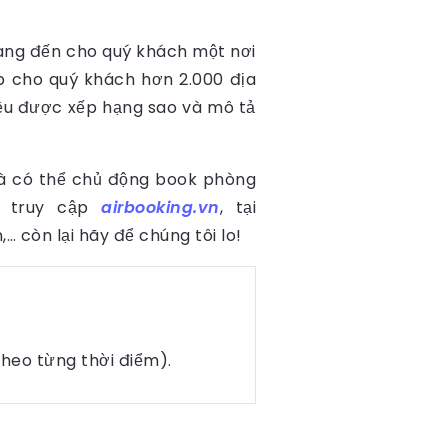
mang đến cho quý khách một nơi
cấp cho quý khách hơn 2.000 địa
đều được xếp hạng sao và mô tả
 là có thể chủ động book phòng
n truy cập
airbooking.vn
, tại
còn lại hãy để chúng tôi lo!
theo từng thời điểm).