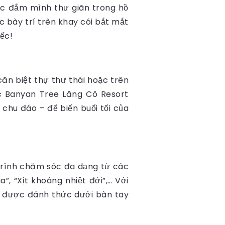
úc đắm mình thư giãn trong hồ
 bày trí trên khay cói bắt mắt
ếc!
ăn biệt thự thư thái hoặc trên
ược Banyan Tree Lăng Cô Resort
 chu đáo – để biến buổi tối của
 trình chăm sóc đa dạng từ các
, “Xịt khoáng nhiệt đới”,… Với
sẽ được đánh thức dưới bàn tay