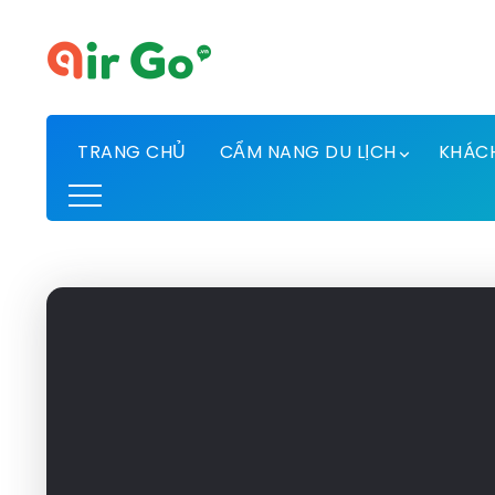
TRANG CHỦ
CẨM NANG DU LỊCH
KHÁC