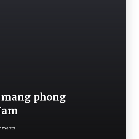
g mang phong
 Nam
mments