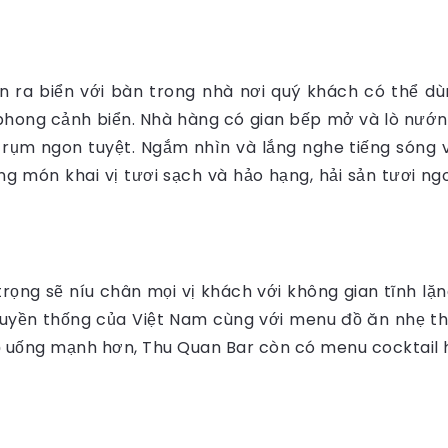
 ra biển với bàn trong nhà nơi quý khách có thể dù
hong cảnh biển. Nhà hàng có gian bếp mở và lò nướng
rụm ngon tuyệt. Ngắm nhìn và lắng nghe tiếng sóng 
g món khai vị tươi sạch và hảo hạng, hải sản tươi 
ng sẽ níu chân mọi vị khách với không gian tĩnh lặng
 truyền thống của Việt Nam cùng với menu đồ ăn nhẹ 
uống mạnh hơn, Thu Quan Bar còn có menu cocktail hấ