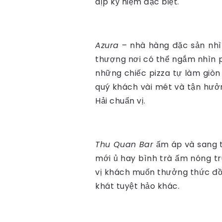
dịp kỷ niệm đặc biệt.
Azura
– nhà hàng đặc sản nhìn
thượng nơi có thể ngắm nhìn p
những chiếc pizza tự làm giòn 
quý khách vài mét và tận hưởn
Hải chuẩn vị.
Thu Quan Bar
ấm áp và sang trọ
mới ủ hay bình trà ấm nóng
vị khách muốn thưởng thức đồ 
khát tuyệt hảo khác.