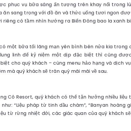
ược phục vụ bữa sáng ấn tượng trên khay nổi trong l
a ăn sang trọng với đồ ăn và thức uống tươi ngon được
i riêng có tầm nhìn hướng ra Biển Đông bao la xanh bi
có một bữa tối lãng mạn yên bình bên nửa kia trong c
 lung linh để kỷ niệm một dịp đặc biệt thì cũng đ
đặc biệt cho quý khách – cùng menu hảo hạng và dịch vụ
ệm mà quý khách sẽ trân quý mãi mãi về sau.
ng Cô Resort, quý khách có thể tận hưởng nhiều liệu
như: “Liệu pháp từ tinh dầu chàm”, “Banyan hoàng gia”
iệu từ rừng nhiệt đới, các giác quan của quý khách 