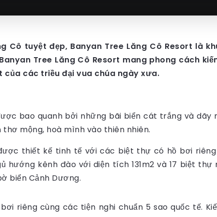
ng Cô tuyệt đẹp, Banyan Tree Lăng Cô Resort là k
 Banyan Tree Lăng Cô Resort mang phong cách kiến 
t của các triều đại vua chúa ngày xưa.
ợc bao quanh bởi những bãi biển cát trắng và dãy n
 thơ mộng, hoà mình vào thiên nhiên.
ợc thiết kế tinh tế với các biệt thự có hồ bơi riê
ủ hướng kênh đào với diện tích 131m2 và 17 biệt thự
 bờ biển Cảnh Dương.
 bơi riêng cùng các tiện nghi chuẩn 5 sao quốc tế. 