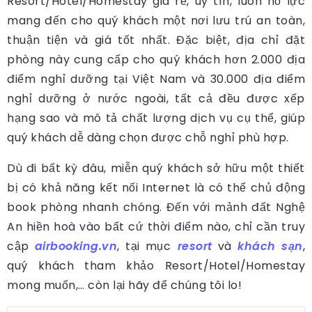
Resort/Hotel/Homestay giá rẻ, uy tín, luôn nỗ lực
mang đến cho quý khách một nơi lưu trú an toàn,
thuận tiện và giá tốt nhất. Đặc biệt, địa chỉ đặt
phòng này cung cấp cho quý khách hơn 2.000 địa
điểm nghỉ dưỡng tại Việt Nam và 30.000 địa điểm
nghỉ dưỡng ở nước ngoài, tất cả đều được xếp
hạng sao và mô tả chất lượng dịch vụ cụ thể, giúp
quý khách dễ dàng chọn được chỗ nghỉ phù hợp.
Dù đi bất kỳ đâu, miễn quý khách sở hữu một thiết
bị có khả năng kết nối Internet là có thể chủ động
book phòng nhanh chóng. Đến với mảnh đất Nghệ
An hiền hoà vào bất cứ thời điểm nào, chỉ cần truy
cập
airbooking.vn
, tại mục
resort
và
khách sạn
,
quý khách tham khảo Resort/Hotel/Homestay
mong muốn,… còn lại hãy để chúng tôi lo!