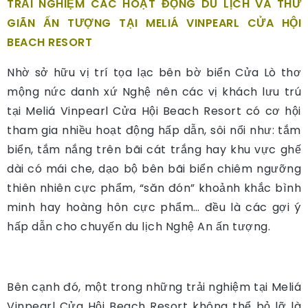
TRẢI NGHIỆM CÁC HOẠT ĐỘNG DU LỊCH VÀ THƯ
GIÃN ẤN TƯỢNG TẠI
MELIÁ VINPEARL CỬA HỘI
BEACH RESORT
Nhờ sở hữu vị trí tọa lạc bên bờ biển Cửa Lò thơ
mộng nức danh xứ Nghệ nên các vị khách lưu trú
tại Meliá Vinpearl Cửa Hội Beach Resort có cơ hội
tham gia nhiều hoạt động hấp dẫn, sôi nổi như: tắm
biển, tắm nắng trên bãi cát trắng hay khu vực ghế
dài có mái che, dạo bộ bên bãi biển chiêm ngưỡng
thiên nhiên cực phẩm, “săn đón” khoảnh khắc bình
minh hay hoàng hôn cực phẩm… đều là các gợi ý
hấp dẫn cho chuyến du lịch Nghệ An ấn tượng.
Bên cạnh đó, một trong những trải nghiệm tại Meliá
Vinpearl Cửa Hội Beach Resort không thể bỏ lỡ là