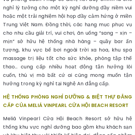
nghỉ lý tưởng cho một kỳ nghỉ dưỡng đầy niềm vui
hoặc một trải nghiệm hội họp đầy cảm hứng ở miền
Trung Việt Nam. Đồng thời, các hạng mục phục vụ
cho nhu cầu giải trí, vui chơi, ăn uống “sang – xịn –
mịn” sở hữu hệ thống nhà hàng – quầy bar ấn
tượng, khu vực bể bơi ngoài trời xa hoa, khu spa
massage trị liệu tốt cho sức khỏe, phòng tập thể
thao… cung cấp nhiều hoạt động tận hưởng lôi
cuốn, thú vị mà bất cứ ai cũng mong muốn tận
hưởng trong kỳ nghỉ tại Nghệ An đẳng cấp.
HỆ THỐNG PHÒNG NGHỈ DƯỠNG & BIỆT THỰ ĐẲNG
CẤP CỦA MELIÁ VINPEARL CỬA HỘI BEACH RESORT
Meliá Vinpearl Cửa Hội Beach Resort sở hữu hệ
thống khu vực nghỉ dưỡng bao gồm khu khách sạn