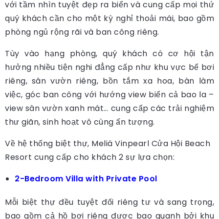
với tầm nhìn tuyệt đẹp ra biển và cung cấp mọi thứ
quý khách cần cho một kỳ nghỉ thoải mái, bao gồm
phòng ngủ rộng rãi và ban công riêng.
Tùy vào hạng phòng, quý khách có cơ hội tận
hưởng nhiều tiện nghi đẳng cấp như khu vực bể bơi
riêng, sân vườn riêng, bồn tắm xa hoa, bàn làm
việc, góc ban công với hướng view biển cả bao la –
view sân vườn xanh mát… cung cấp các trải nghiệm
thư giãn, sinh hoạt vô cùng ấn tượng.
Về hệ thống biệt thự, Meliá Vinpearl Cửa Hội Beach
Resort cung cấp cho khách 2 sự lựa chọn:
2-Bedroom Villa with Private Pool
Mỗi biệt thự đều tuyệt đối riêng tư và sang trọng,
bao gồm cả hồ bơi riêng được bao quanh bởi khu