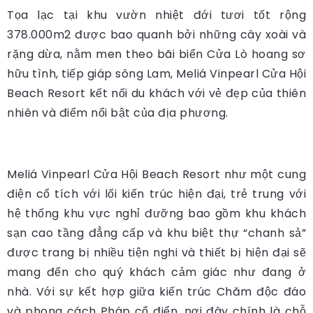
Tọa lạc tại khu vườn nhiệt đới tươi tốt rộng
378.000m2 được bao quanh bởi những cây xoài và
rặng dừa, nằm men theo bãi biển Cửa Lò hoang sơ
hữu tình, tiếp giáp sông Lam, Meliá Vinpearl Cửa Hội
Beach Resort kết nối du khách với vẻ đẹp của thiên
nhiên và điểm nổi bật của địa phương.
Meliá Vinpearl Cửa Hội Beach Resort như một cung
điện cổ tích với lối kiến trúc hiện đại, trẻ trung với
hệ thống khu vực nghỉ đưỡng bao gồm khu khách
sạn cao tầng đẳng cấp và khu biệt thự “chanh sả”
được trang bị nhiều tiện nghi và thiết bị hiện đại sẽ
mang đến cho quý khách cảm giác như đang ở
nhà. Với sự kết hợp giữa kiến trúc Chăm độc đáo
và phong cách Pháp cổ điển, nơi đây chính là chỗ