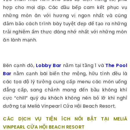
hợp cho mọi dịp. Các đầu bếp cam kết phục vụ
những món ăn với hương vị ngon nhất và cũng
đảm bảo cách trình bày tuyệt đẹp để tạo ra những
trải nghiệm ẩm thực đáng nhớ nhất với những món
ăn lành mạnh.
Bên cạnh đó,
Lobby Bar
nằm tại tầng 1 và
The Pool
Bar
nằm cạnh bãi biển thơ mộng, hữu tình đều là
các tọa độ lý tưởng cung cấp menu các món uống
đẳng cấp, sang chảnh mang đến bầu không khí
cực “chill” quý du khách không nên bỏ lỡ khi nghỉ
dưỡng tại Meliá Vinpearl Cửa Hội Beach Resort.
CÁC DỊCH VỤ TIỆN ÍCH NỔI BẬT TẠI
MELIÁ
VINPEARL CỬA HỘI BEACH RESORT