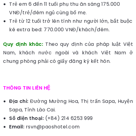
Trẻ em 6 đến 11 tuổi phụ thu ăn sáng 175.000
VNĐ/trẻ/đêm ngủ cùng bố mẹ.
Trẻ từ 12 tuổi trở lên tính như người lớn, bắt buộc
kê extra bed: 770.000 VNĐ/khách/đêm.
Quy định khác:
Theo quy định của pháp luật Việt
Nam, khách nước ngoài và khách Việt Nam ở
chung phòng phải có giấy đăng ký kết hôn.
THÔNG TIN LIÊN HỆ
Địa chỉ:
Đường Mường Hoa, Thị trấn Sapa, Huyện
Sapa, Tỉnh Lào Cai.
Số điện thoại:
(+84) 214 6253 999
Email:
rsvn@paoshotel.com