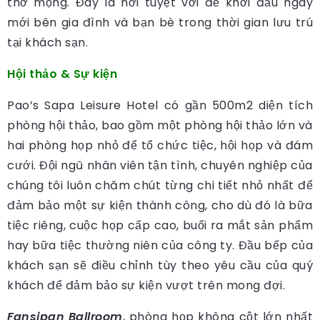
thơ mộng. Đây là nơi tuyệt vời để khởi đầu ngày
mới bên gia đình và bạn bè trong thời gian lưu trú
tại khách sạn.
Hội thảo & Sự kiện
Pao’s Sapa Leisure Hotel có gần 500m2 diện tích
phòng hội thảo, bao gồm một phòng hội thảo lớn và
hai phòng họp nhỏ để tổ chức tiệc, hội họp và đám
cưới. Đội ngũ nhân viên tận tình, chuyên nghiệp của
chúng tôi luôn chăm chút từng chi tiết nhỏ nhất để
đảm bảo một sự kiện thành công, cho dù đó là bữa
tiệc riêng, cuộc họp cấp cao, buổi ra mắt sản phẩm
hay bữa tiệc thường niên của công ty. Đầu bếp của
khách sạn sẽ điều chỉnh tùy theo yêu cầu của quý
khách để đảm bảo sự kiện vượt trên mong đợi.
Fansipan Ballroom
, phòng họp không cột lớn nhất