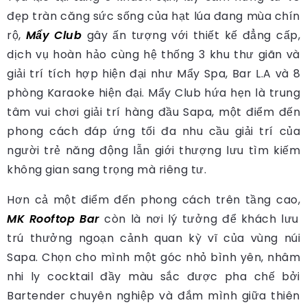
đẹp tràn căng sức sống của hạt lúa đang mùa chín
rộ,
Mẩy Club
gây ấn tượng với thiết kế đẳng cấp,
dịch vụ hoàn hảo cùng hệ thống 3 khu thư giãn và
giải trí tích hợp hiện đại như Mẩy Spa, Bar L.A và 8
phòng Karaoke hiện đại. Mẩy Club hứa hẹn là trung
tâm vui chơi giải trí hàng đầu Sapa, một điểm đến
phong cách đáp ứng tối đa nhu cầu giải trí của
người trẻ năng động lẫn giới thượng lưu tìm kiếm
không gian sang trọng mà riêng tư.
Hơn cả một điểm đến phong cách trên tầng cao,
MK Rooftop Bar
còn là nơi lý tưởng để khách lưu
trú thưởng ngoạn cảnh quan kỳ vĩ của vùng núi
Sapa. Chọn cho mình một góc nhỏ bình yên, nhâm
nhi ly cocktail đầy màu sắc được pha chế bởi
Bartender chuyên nghiệp và đắm mình giữa thiên