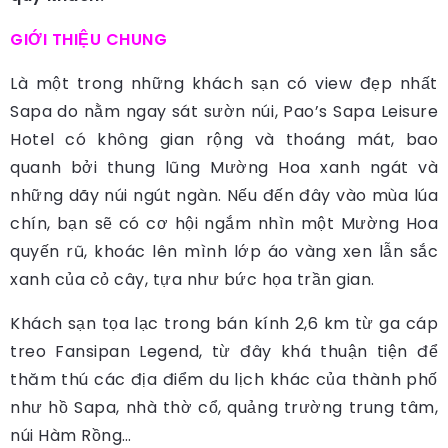
GIỚI THIỆU CHUNG
Là một trong những khách sạn có view đẹp nhất
Sapa do nằm ngay sát sườn núi, Pao’s Sapa Leisure
Hotel có không gian rộng và thoáng mát, bao
quanh bởi thung lũng Mường Hoa xanh ngát và
những dãy núi ngút ngàn. Nếu đến đây vào mùa lúa
chín, bạn sẽ có cơ hội ngắm nhìn một Mường Hoa
quyến rũ, khoác lên mình lớp áo vàng xen lẫn sắc
xanh của cỏ cây, tựa như bức họa trần gian.
Khách sạn tọa lạc trong bán kính 2,6 km từ ga cáp
treo Fansipan Legend, từ đây khá thuận tiện để
thăm thú các địa điểm du lịch khác của thành phố
như hồ Sapa, nhà thờ cổ, quảng trường trung tâm,
núi Hàm Rồng…