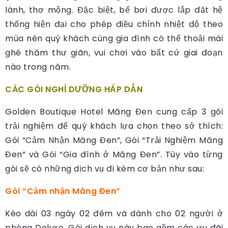
lành, thơ mộng. Đặc biệt, bể bơi được lắp đặt hệ
thống hiện đại cho phép điều chỉnh nhiệt độ theo
mùa nên quý khách cùng gia đình có thể thoải mái
ghé thăm thư giãn, vui chơi vào bất cứ giai đoạn
nào trong năm.
CÁC GÓI NGHỈ DƯỠNG HẤP DẪN
Golden Boutique Hotel Măng Đen cung cấp 3 gói
trải nghiệm để quý khách lựa chọn theo sở thích:
Gói “Cảm Nhận Măng Đen”, Gói “Trải Nghiệm Măng
Đen” và Gói “Gia đình ở Măng Đen”. Tùy vào từng
gói sẽ có những dịch vụ đi kèm cơ bản như sau:
Gói “Cảm nhận Măng Đen”
Kéo dài 03 ngày 02 đêm và dành cho 02 người ở
phòng Deluxe. Gói dịch vụ này bao gồm các ưu đãi