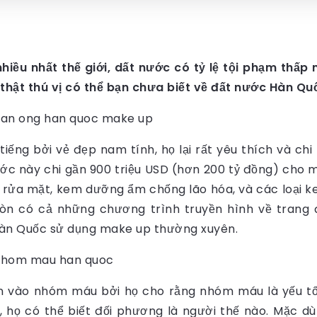
ều nhất thế giới, dất nước có tỷ lệ tội phạm thấp 
thật thú vị có thể bạn chưa biết về đất nước Hàn Qu
iếng bởi vẻ đẹp nam tính, họ lại rất yêu thích và c
ớc này chi gần 900 triệu USD (hơn 200 tỷ đồng) cho 
rửa mặt, kem dưỡng ẩm chống lão hóa, và các loại k
òn có cả những chương trình truyền hình về trang 
Hàn Quốc sử dụng make up thường xuyên.
n vào nhóm máu bởi họ cho rằng nhóm máu là yếu tố
, họ có thể biết đối phương là người thế nào. Mặc d