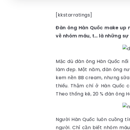
[kkstarratings]
Đàn ông Hàn Quốc make up nhi
về nhóm máu, t… là những sự 
Mặc dù đàn ông Hàn Quốc nổi t
làm đẹp. Một năm, đàn ông nư
kem nền BB cream, nhưng sữa 
thiếu. Thậm chí ở Hàn Quốc c
Theo thống kê, 20 % đàn ông 
Người Hàn Quốc luôn cuồng tí
người. Chỉ cần biết nhóm máu