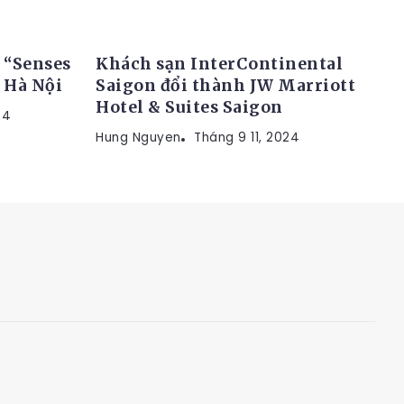
TIN TỨC
 “Senses
Khách sạn InterContinental
a Hà Nội
Saigon đổi thành JW Marriott
Hotel & Suites Saigon
24
Hung Nguyen
Tháng 9 11, 2024