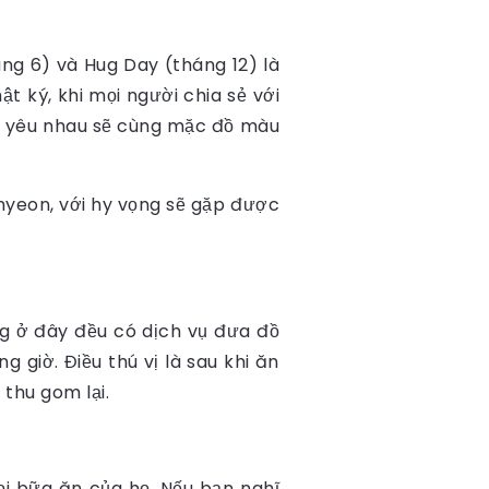
áng 6) và Hug Day (tháng 12) là
t ký, khi mọi người chia sẻ với
ời yêu nhau sẽ cùng mặc đồ màu
myeon, với hy vọng sẽ gặp được
ng ở đây đều có dịch vụ đưa đồ
 giờ. Điều thú vị là sau khi ăn
thu gom lại.
ọi bữa ăn của họ. Nếu bạn nghĩ