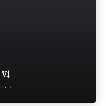
 Vị
mments