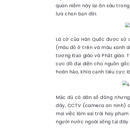
quan niệm này lại ăn sâu trong
lựa chọn bạn đời.
Lá cờ của Hàn Quốc được sử d
(màu đỏ ở trên và màu xanh dư
tượng Đạo giáo và Phật giáo. 
cực đồ đại diện cho nguồn gốc
hoàn hảo, khía cạnh tiêu cực l
Mặc dù có dân số đông nhưng H
đây, CCTV (camera an ninh) đư
mọi việc làm sai trái hay phạm 
người nước ngoài sống tại đây c