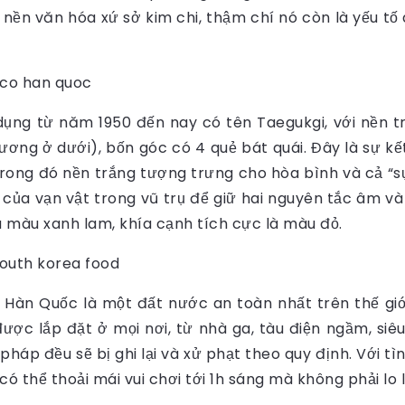
 nền văn hóa xứ sở kim chi, thậm chí nó còn là yếu tố
ụng từ năm 1950 đến nay có tên Taegukgi, với nền t
ơng ở dưới), bốn góc có 4 quẻ bát quái. Đây là sự kế
Trong đó nền trắng tượng trưng cho hòa bình và cả “sự
 của vạn vật trong vũ trụ để giữ hai nguyên tắc âm 
à màu xanh lam, khía cạnh tích cực là màu đỏ.
àn Quốc là một đất nước an toàn nhất trên thế giới v
ợc lắp đặt ở mọi nơi, từ nhà ga, tàu điện ngầm, siêu 
pháp đều sẽ bị ghi lại và xử phạt theo quy định. Với tì
ó thể thoải mái vui chơi tới 1h sáng mà không phải lo l