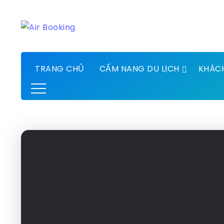
TRANG CHỦ
CẨM NANG DU LỊCH
KHÁC