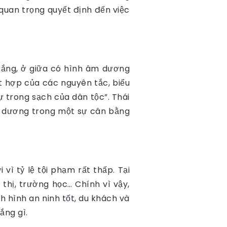
 quan trọng quyết định đến việc
rắng, ở giữa có hình âm dương
t hợp của các nguyên tắc, biểu
 trong sạch của dân tộc”. Thái
và dương trong một sự cân bằng
ì tỷ lệ tội phạm rất thấp. Tại
thị, trường học… Chính vì vậy,
nh hình an ninh tốt, du khách và
ắng gì.