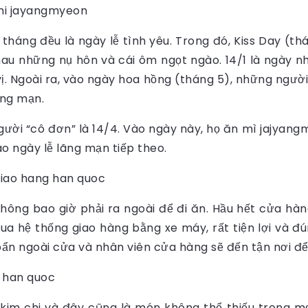
háng đều là ngày lễ tình yêu. Trong đó, Kiss Day (th
u những nụ hôn và cái ôm ngọt ngào. 14/1 là ngày nhậ
ị. Ngoài ra, vào ngày hoa hồng (tháng 5), những ngư
ãng mạn.
ười “cô đơn” là 14/4. Vào ngày này, họ ăn mì jajyang
 ngày lễ lãng mạn tiếp theo.
hông bao giờ phải ra ngoài để đi ăn. Hầu hết cửa hà
 hệ thống giao hàng bằng xe máy, rất tiện lợi và đúng
bẩn ngoài cửa và nhân viên cửa hàng sẽ đến tận nơi để 
kim chi và đây cũng là món không thể thiếu trong m