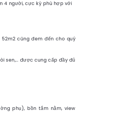
n 4 người, cực kỳ phù hợp với
ích 52m2 cũng đem đến cho quý
 vòi sen,… được cung cấp đầy đủ
ường phụ), bồn tắm nằm, view