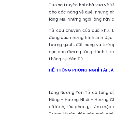
Tương truyền khi nhà vua về Yên
cho các nàng về quê, nhưng nhi
làng Mụ. Những ngôi làng này đ
Từ câu chuyện của quá khứ, L
động qua những hình ảnh đặc t
tường gạch, đất nung và tường
dọc con đường Làng Hành Hươn
thống tại Yên Tử.
HỆ THỐNG PHÒNG NGHỈ TẠI L
Làng Nương Yên Tử có tổng cộ
Hồng – Hương Nhài – Hương Ch
cổ kính, rêu phong, trầm mặc x
Trong khuôn viên các ngôi nhà