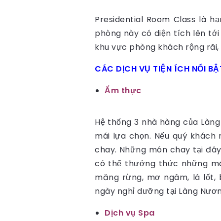
Presidential Room Class là 
phòng này có diện tích lên tới
khu vực phòng khách rộng rãi,
CÁC DỊCH VỤ TIỆN ÍCH NỔI B
Ẩm thực
Hệ thống 3 nhà hàng của Làn
mái lựa chọn. Nếu quý khách 
chay. Những món chay tại đây
có thể thưởng thức những món
măng rừng, mơ ngâm, lá lốt,
ngày nghỉ dưỡng tại Làng Nươn
Dịch vụ Spa