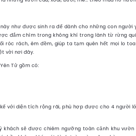
này như được sinh ra để dành cho những con người yê
ược đắm chìm trong không khí trong lành từ rừng quố
ối róc rách, êm đềm, giúp ta tạm quên hết mọi lo t
t vời nơi đây.
 Yên Tử gồm có:
ế với diện tích rộng rãi, phù hợp được cho 4 người l
uý khách sẽ được chiêm ngưỡng toàn cảnh khu vườn 