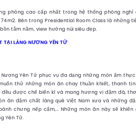
hạng phòng cao cấp nhất trong hệ thống phòng nghỉ
 74m2. Bên trong Presidential Room Class là những ti
 bồn tắm nằm, view hướng núi siêu đẹp.
ẬT TẠI LÀNG NƯƠNG YÊN TỬ
g Nương Yên Tử phục vụ đa dạng những món ẩm thực 
muốn thử những món ăn chay thuần khiết, thanh tịn
 đều được chế biến kĩ và mang hương vị đậm đà, th
 ăn đậm chất làng quê Việt Nam xưa và những đặc s
 bánh chưng nếp cẩm,… Những món ăn này sẽ khiến
g Yên Tử.