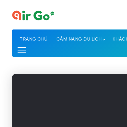
TRANG CHỦ
CẨM NANG DU LỊCH
KHÁC