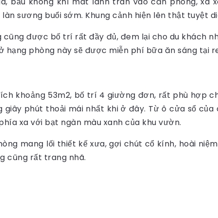
lá, bầu không khí mát lành tràn vào căn phòng, xa x
làn sương buổi sớm. Khung cảnh hiện lên thật tuyệt di
 cũng được bố trí rất đầy đủ, đem lại cho du khách nh
ở hạng phòng này sẽ được miễn phí bữa ăn sáng tại re
tích khoảng 53m2, bố trí 4 giường đơn, rất phù hợp ch
giây phút thoải mái nhất khi ở đây. Từ ô cửa sổ củ
phía xa với bạt ngàn màu xanh của khu vườn.
phòng mang lối thiết kế xưa, gợi chút cổ kính, hoài n
g cũng rất trang nhã.