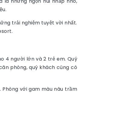
a là những ngọn núi nhấp nhô,
ệu.
ững trải nghiệm tuyệt vời nhất.
sort.
o 4 người lớn và 2 trẻ em. Quý
a căn phòng, quý khách cũng có
iệm. Phòng với gam màu nâu trầm