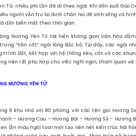
 Tử, nhiều phi tần đã đi theo ngài. Khi đến suối Giải 
ều người vẫn trụ lại dưới chân núi để sinh sống và h
ã dần biến mất theo thời gian.
àng Nương Yên Tử tái hiện không gian văn hóa đậm 
rưng “hồn cốt” ngôi làng Bắc bộ. Tại đây, các ngôi 
 trình đất, kết hợp với hệ thống kèo, cột và các khu
g nên rất phù hợp cho việc nghỉ ngơi, tham quan và 
ÀNG NƯƠNG YÊN TỬ
ng 9 khu nhà với 90 phòng, với các tên gọi: Hương
anh – Hương Cau – Hương Bài – Hương Sả – Hương Bư
en lẫn màu ngói tươi mới tạo nên nét kiến trúc hài hòa
 là những vườn cau, xoài, bưởi, me… theo mùa nở hươ