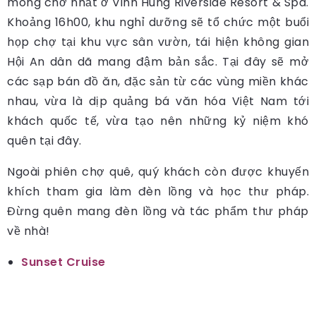
mong chờ nhất ở Vinh Hung Riverside Resort & Spa.
Khoảng 16h00, khu nghỉ dưỡng sẽ tổ chức một buổi
họp chợ tại khu vực sân vườn, tái hiện không gian
Hội An dân dã mang đậm bản sắc. Tại đây sẽ mở
các sạp bán đồ ăn, đặc sản từ các vùng miền khác
nhau, vừa là dịp quảng bá văn hóa Việt Nam tới
khách quốc tế, vừa tạo nên những kỷ niệm khó
quên tại đây.
Ngoài phiên chợ quê, quý khách còn được khuyến
khích tham gia làm đèn lồng và học thư pháp.
Đừng quên mang đèn lồng và tác phẩm thư pháp
về nhà!
Sunset Cruise