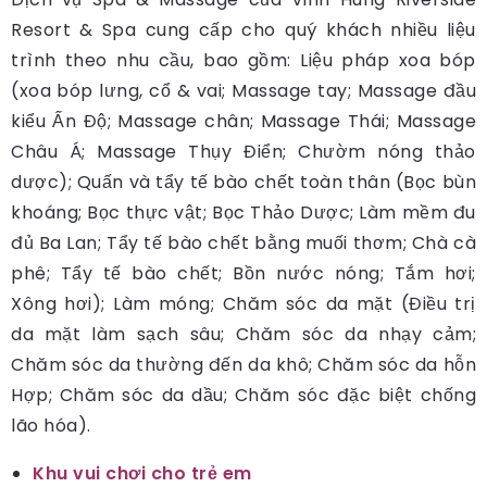
Resort & Spa cung cấp cho quý khách nhiều liệu
trình theo nhu cầu, bao gồm: Liệu pháp xoa bóp
(xoa bóp lưng, cổ & vai; Massage tay; Massage đầu
kiểu Ấn Độ; Massage chân; Massage Thái; Massage
Châu Á; Massage Thụy Điển; Chườm nóng thảo
dược); Quấn và tẩy tế bào chết toàn thân (Bọc bùn
khoáng; Bọc thực vật; Bọc Thảo Dược; Làm mềm đu
đủ Ba Lan; Tẩy tế bào chết bằng muối thơm; Chà cà
phê; Tẩy tế bào chết; Bồn nước nóng; Tắm hơi;
Xông hơi); Làm móng; Chăm sóc da mặt (Điều trị
da mặt làm sạch sâu; Chăm sóc da nhạy cảm;
Chăm sóc da thường đến da khô; Chăm sóc da hỗn
Hợp; Chăm sóc da dầu; Chăm sóc đặc biệt chống
lão hóa).
Khu vui chơi cho trẻ em