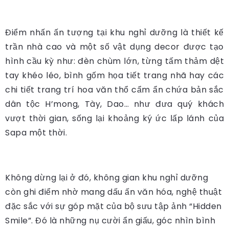
Điểm nhấn ấn tượng tại khu nghỉ dưỡng là thiết kế
trần nhà cao và một số vật dụng decor được tạo
hình cầu kỳ như: đèn chùm lớn, từng tấm thảm dệt
tay khéo léo, bình gốm họa tiết trang nhã hay các
chi tiết trang trí hoa văn thổ cẩm ẩn chứa bản sắc
dân tộc H’mong, Tày, Dao… như đưa quý khách
vượt thời gian, sống lại khoảng ký ức lấp lánh của
Sapa một thời.
Không dừng lại ở đó, không gian khu nghỉ dưỡng
còn ghi điểm nhờ mang dấu ấn văn hóa, nghệ thuật
đặc sắc với sự góp mặt của bộ sưu tập ảnh “Hidden
Smile”. Đó là những nụ cười ẩn giấu, góc nhìn bình