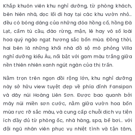
Khắp khuôn viên khu nghỉ dưỡng, từ phòng khách,
bên hiên nhà, dọc lối đi hay tại các khu vườn nhỏ…
đều có bóng dáng của những đóa hồng cổ, hồng Đà
Lạt, cẩm tú cầu, đào rừng, mận, lê hay vô số loài
hoa quý ngào ngạt hương sắc bốn mùa. Đồng thời,
hai bên là những khối nhà đồ sộ mô phỏng Villa
nghỉ dưỡng kiểu Âu, nổi bật với gam màu trắng giữa
nền thiên nhiên xanh ngút ngàn của thị trấn.
Nằm trọn trên ngọn đồi rộng lớn, khu nghỉ dưỡng
này sở hữu view tuyệt đẹp về phía đỉnh Fansipan
và dãy núi Hoàng Liên Sơn. Được bao quanh bởi
mây núi miền sơn cước, nằm giữa vườn hoa bốn
mùa rực rỡ sắc màu, và cung cấp chuỗi dịch vụ tiện
ích đầy đủ từ phòng ốc, nhà hàng, spa, bể bơi… với
đội ngũ nhân viên phục vụ nhiệt tình và tận tâm,