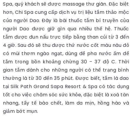
Spa, quý khách sẽ được massage thư giãn. Đặc biệt
hơn, Chi Spa cung cấp dịch vụ trị liệu tắm thảo mộc
của người Dao. Đây là bài thuốc tắm bí truyền của
người Dao được giữ gìn qua nhiều thế hệ. Thuốc
tắm được đun nấu trực tiếp bằng than củi từ 3 đến
4 giờ. Sau đó sẽ thu được thứ nước cốt màu nâu đỏ
có mùi thơm ngào ngạt, dùng để pha nước ấm để
tắm trong bồn khoảng chừng 30 – 37 độ C. Thời
gian tắm dành cho những người có thể trạng bình
thường là từ 30 đến 35 phút. Được biết, tắm lá dao
tại Silk Path Grand Sapa Resort & Spa có tác dụng
tốt cho việc chăm sóc sức khỏe, đặc biệt là xoá tàn
nhang, tẩy tế bào chết, làm da mịn, hồng hào và
giảm bớt mụn.