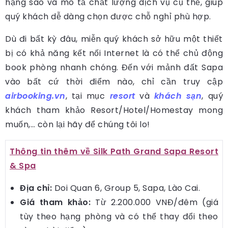
hạng sao và mô tả chất lượng dịch vụ cụ thể, giúp
quý khách dễ dàng chọn được chỗ nghỉ phù hợp.
Dù đi bất kỳ đâu, miễn quý khách sở hữu một thiết
bị có khả năng kết nối Internet là có thể chủ động
book phòng nhanh chóng. Đến với mảnh đất Sapa
vào bất cứ thời điểm nào, chỉ cần truy cập
airbooking.vn
, tại mục
resort
và
khách sạn
, quý
khách tham khảo Resort/Hotel/Homestay mong
muốn,… còn lại hãy để chúng tôi lo!
Thông tin thêm về Silk Path Grand Sapa Resort
& Spa
Địa chỉ:
Doi Quan 6, Group 5, Sapa, Lào Cai.
Giá tham khảo:
Từ 2.200.000 VNĐ/đêm (giá
tùy theo hạng phòng và có thể thay đổi theo