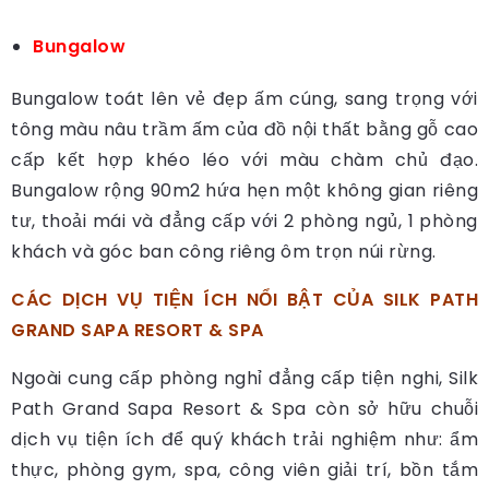
Bungalow
Bungalow toát lên vẻ đẹp ấm cúng, sang trọng với
tông màu nâu trầm ấm của đồ nội thất bằng gỗ cao
cấp kết hợp khéo léo với màu chàm chủ đạo.
Bungalow rộng 90m2 hứa hẹn một không gian riêng
tư, thoải mái và đẳng cấp với 2 phòng ngủ, 1 phòng
khách và góc ban công riêng ôm trọn núi rừng.
CÁC DỊCH VỤ TIỆN ÍCH NỔI BẬT CỦA
SILK PATH
GRAND SAPA RESORT & SPA
Ngoài cung cấp phòng nghỉ đẳng cấp tiện nghi, Silk
Path Grand Sapa Resort & Spa còn sở hữu chuỗi
dịch vụ tiện ích để quý khách trải nghiệm như: ẩm
thực, phòng gym, spa, công viên giải trí, bồn tắm