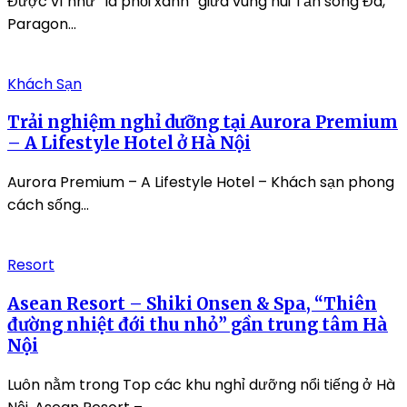
Được ví như “lá phổi xanh” giữa vùng núi Tản sông Đà,
Paragon...
Khách Sạn
Trải nghiệm nghỉ dưỡng tại Aurora Premium
– A Lifestyle Hotel ở Hà Nội
Aurora Premium – A Lifestyle Hotel – Khách sạn phong
cách sống...
Resort
Asean Resort – Shiki Onsen & Spa, “Thiên
đường nhiệt đới thu nhỏ” gần trung tâm Hà
Nội
Luôn nằm trong Top các khu nghỉ dưỡng nổi tiếng ở Hà