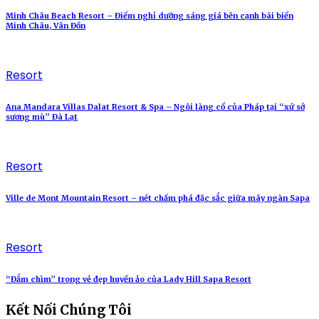
Minh Châu Beach Resort – Điểm nghỉ dưỡng sáng giá bên cạnh bãi biển
Minh Châu, Vân Đồn
Resort
Ana Mandara Villas Dalat Resort & Spa – Ngôi làng cổ của Pháp tại “xứ sở
sương mù” Đà Lạt
Resort
Ville de Mont Mountain Resort – nét chấm phá đặc sắc giữa mây ngàn Sapa
Resort
“Đắm chìm” trong vẻ đẹp huyền ảo của Lady Hill Sapa Resort
Kết Nối Chúng Tôi