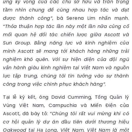
ứng kỳ vọng của các chủ sở hữu và trân trọng
tầm nhìn chung để cùng nhau hợp tác và đạt
được thành công”
, bà Serena Lim nhấn mạnh.
“Thỏa thuận hợp tác lần này một lần nữa củng cố
mối quan hệ đối tác chiến lược giữa Ascott và
Sun Group. Bằng năng lực và kinh nghiệm của
mình Ascott sẽ mang tới khách hàng những trải
nghiệm khó quên. Với sự hiện diện của đội ngũ
vận hành giàu kinh nghiệm tại Việt Nam và nguồn
lực tập trung, chúng tôi tin tưởng vào sự thành
công trong việc chinh phục khách hàng”
.
Tại lễ ký kết, ông David Cumming, Tổng Quản lý
Vùng Việt Nam, Campuchia và Miến Điện của
Ascott, đã bày tỏ:
“Chúng tôi rất vui mừng khi có
cơ hội quản lý dự án đầu tiên dưới thương hiệu
Oakwood tại Hạ Long, Việt Nam. Việt Nam là một