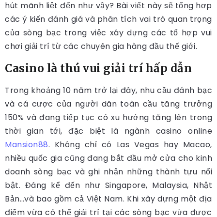
hút mãnh liệt đến như vậy? Bài viết này sẽ tổng hợp
các ý kiến đánh giá và phân tích vai trò quan trọng
của sòng bạc trong việc xây dựng các tổ hợp vui
chơi giải trí từ các chuyên gia hàng đầu thế giới.
Casino là thú vui giải trí hấp dẫn
Trong khoảng 10 năm trở lại đây, nhu cầu đánh bạc
và cá cược của người dân toàn cầu tăng trưởng
150% và đang tiếp tục có xu hướng tăng lên trong
thời gian tới, đặc biệt là ngành casino online
Mansion88
. Không chỉ có Las Vegas hay Macao,
nhiều quốc gia cũng đang bắt đầu mở cửa cho kinh
doanh sòng bạc và ghi nhận những thành tựu nổi
bật. Đáng kể đến như Singapore, Malaysia, Nhật
Bản…và bao gồm cả Việt Nam. Khi xây dựng một địa
điểm vừa có thể giải trí tại các sòng bạc vừa được