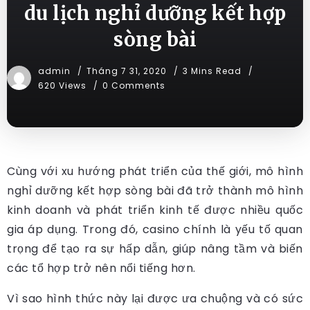
du lịch nghỉ dưỡng kết hợp
sòng bài
admin
Tháng 7 31, 2020
3 Mins Read
620 Views
0 Comments
Cùng với xu hướng phát triển của thế giới, mô hình
nghỉ dưỡng kết hợp sòng bài đã trở thành mô hình
kinh doanh và phát triển kinh tế được nhiều quốc
gia áp dụng. Trong đó, casino chính là yếu tố quan
trọng để tạo ra sự hấp dẫn, giúp nâng tầm và biến
các tổ hợp trở nên nổi tiếng hơn.
Vì sao hình thức này lại được ưa chuộng và có sức