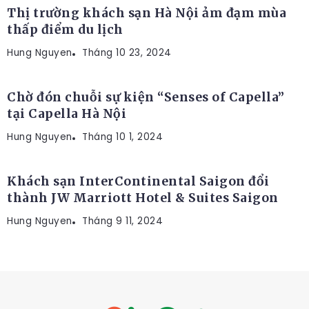
Thị trường khách sạn Hà Nội ảm đạm mùa
thấp điểm du lịch
Hung Nguyen
KHUYẾN MÃI
Tháng 10 23, 2024
Chờ đón chuỗi sự kiện “Senses of Capella”
tại Capella Hà Nội
Hung Nguyen
TIN TỨC
Tháng 10 1, 2024
Khách sạn InterContinental Saigon đổi
thành JW Marriott Hotel & Suites Saigon
Hung Nguyen
Tháng 9 11, 2024