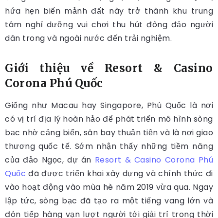
hứa hẹn biến mảnh đất này trở thành khu trung
tâm nghỉ dưỡng vui chơi thu hút đông đảo người
dân trong và ngoài nước đến trải nghiệm.
Giới thiệu về Resort & Casino
Corona Phú Quốc
Giống như Macau hay Singapore, Phú Quốc là nơi
có vị trí địa lý hoàn hảo để phát triển mô hình sòng
bạc nhờ cảng biển, sân bay thuận tiện và là nơi giao
thương quốc tế. Sớm nhận thấy những tiềm năng
của đảo Ngọc, dự án
Resort & Casino Corona Phú
Quốc
đã được triển khai xây dựng và chính thức đi
vào hoạt động vào mùa hè năm 2019 vừa qua. Ngay
lập tức, sòng bạc đã tạo ra một tiếng vang lớn và
đón tiếp hàng vạn lượt người tới giải trí trong thời