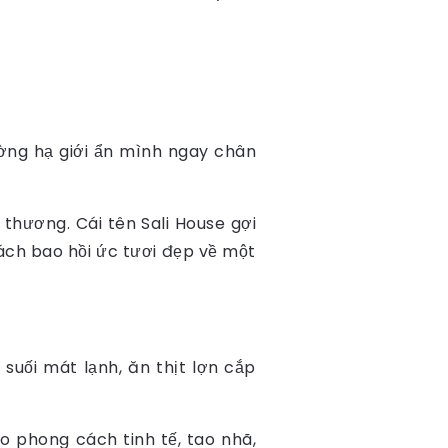
ờng hạ giới ẩn mình ngay chân
 thương. Cái tên Sali House gợi
ách bao hồi ức tươi đẹp về một
suối mát lạnh, ăn thịt lợn cắp
o phong cách tinh tế, tao nhã,