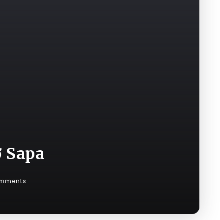
ở Sapa
mments