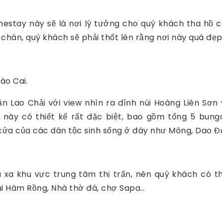
mestay này sẽ là nơi lý tưởng cho quý khách tha hồ 
án, quý khách sẽ phải thốt lên rằng nơi này quá đẹp, 
ào Cai.
ản Lao Chải với view nhìn ra đỉnh núi Hoàng Liên Sơ
này có thiết kế rất đặc biệt, bao gồm tổng 5 bun
cửa của các dân tộc sinh sống ở đây như Mông, Dao Đỏ
xa khu vực trung tâm thị trấn, nên quý khách có t
úi Hàm Rồng, Nhà thờ đá, chợ Sapa…