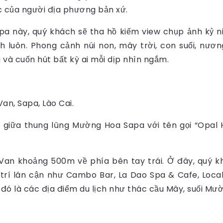
c của người địa phương bản xứ.
pa này, quý khách sẽ tha hồ kiếm view chụp ảnh kỷ n
 luôn. Phong cảnh núi non, mây trời, con suối, nương 
và cuốn hút bất kỳ ai mỗi dịp nhìn ngắm.
an, Sapa, Lào Cai.
 giữa thung lũng Mường Hoa Sapa với tên gọi “Opal
an khoảng 500m về phía bên tay trái. Ở đây, quý k
i trí lân cận như Cambo Bar, La Dao Spa & Cafe, Loc
ó là các địa điểm du lịch như thác cầu Mây, suối Mườ