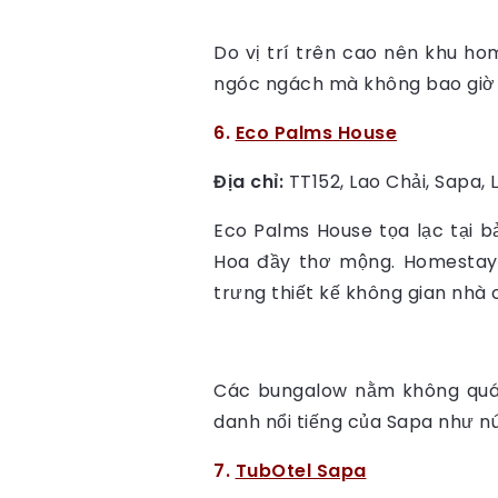
Do vị trí trên cao nên khu ho
ngóc ngách mà không bao giờ ch
6.
Eco Palms House
Địa chỉ:
TT152, Lao Chải, Sapa, L
Eco Palms House tọa lạc tại b
Hoa đầy thơ mộng. Homestay 
trưng thiết kế không gian nhà 
Các bungalow nằm không quá 
danh nổi tiếng của Sapa như n
7.
TubOtel Sapa