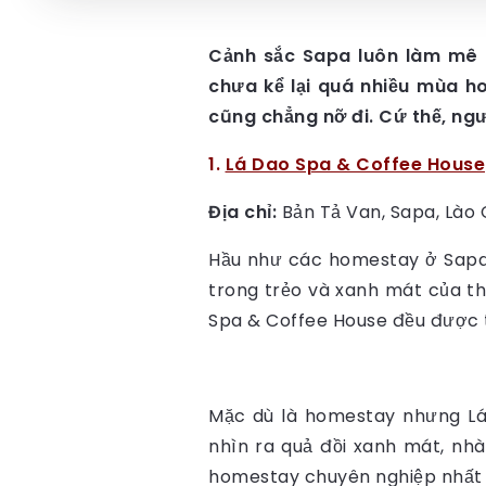
Cảnh sắc Sapa luôn làm mê ho
chưa kể lại quá nhiều mùa h
cũng chẳng nỡ đi. Cứ thế, ngư
1.
Lá Dao Spa & Coffee House
Địa chỉ:
Bản Tả Van, Sapa, Lào C
Hầu như các homestay ở Sapa 
trong trẻo và xanh mát của th
Spa & Coffee House đều được th
Mặc dù là homestay nhưng Lá 
nhìn ra quả đồi xanh mát, nhà
homestay chuyên nghiệp nhất 