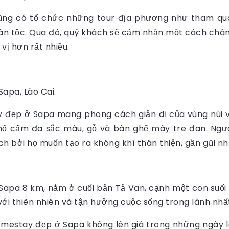
ũng có tổ chức những tour địa phương như tham qu
dân tộc. Qua đó, quý khách sẽ cảm nhận một cách châ
vị hơn rất nhiều.
Sapa, Lào Cai.
y đẹp ở Sapa mang phong cách giản dị của vùng núi
hổ cẩm đa sắc màu, gỗ và bàn ghế mây tre đan. Người
ch bởi họ muốn tạo ra không khí thân thiện, gần gũi n
Sapa 8 km, nằm ở cuối bản Tả Van, cạnh một con suối
i thiên nhiên và tận hưởng cuộc sống trong lành nhấ
homestay đẹp ở Sapa không lên giá trong những ngày l