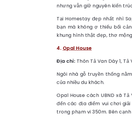
nhưng vẫn giữ nguyên kiến trú
Tại Homestay đẹp nhất nhì Sa
bạn mà không ợ thiếu bối cảnh
khung hình thật đẹp, thơ mộng 
4.
Opal House
Địa chỉ:
Thôn Tả Van Dáy 1, Tả V
Ngôi nhà gỗ truyền thống nằm
của nhiều du khách.
Opal House cách UBND xã Tả V
đến các địa điểm vui chơi giả
trong phạm vi 350m. Bên cạnh đ