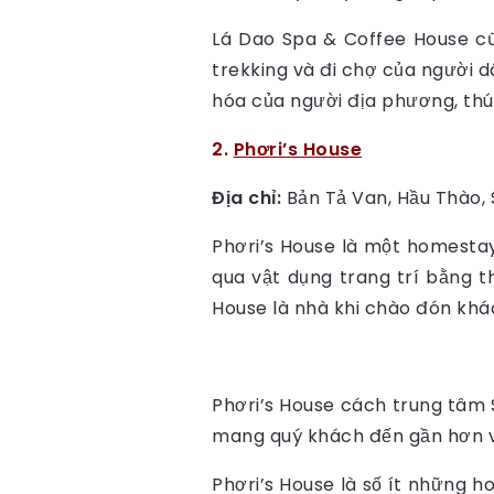
Lá Dao Spa & Coffee House c
trekking và đi chợ của người 
hóa của người địa phương, thú 
2.
Phơri’s House
Địa chỉ:
Bản Tả Van, Hầu Thào, 
Phơri’s House là một homesta
qua vật dụng trang trí bằng t
House là nhà khi chào đón khá
Phơri’s House cách trung tâm 
mang quý khách đến gần hơn vớ
Phơri’s House là số ít những 