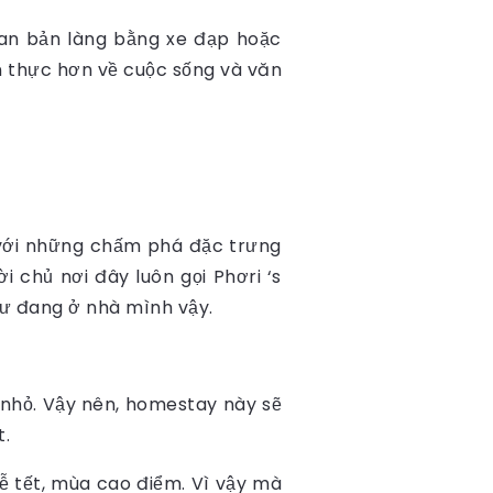
an bản làng bằng xe đạp hoặc
n thực hơn về cuộc sống và văn
 với những chấm phá đặc trưng
 chủ nơi đây luôn gọi Phơri ‘s
hư đang ở nhà mình vậy.
 nhỏ. Vậy nên, homestay này sẽ
t.
ễ tết, mùa cao điểm. Vì vậy mà