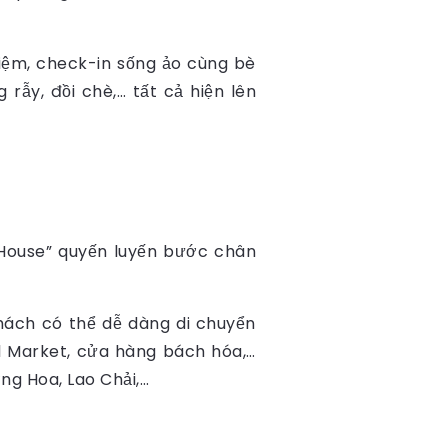
iệm, check-in sống ảo cùng bè
rẫy, đồi chè,… tất cả hiện lên
 House” quyến luyến bước chân
hách có thể dễ dàng di chuyển
al Market, cửa hàng bách hóa,…
ng Hoa, Lao Chải,…