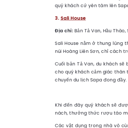
quý khách cứ yên tâm lên Sapa
3.
Sali House
Địa chỉ:
Bản Tả Van, Hầu Thào, 
Sali House nằm ở thung lũng 
núi Hoàng Liên Sơn, chỉ cách t
Cuối bản Tả Van, du khách sẽ b
cho quý khách cảm giác thân t
chuyến du lịch Sapa đong đầy.
Khi đến đây quý khách sẽ được
nách, thưởng thức rượu táo m
Các vật dụng trong nhà vô cùn