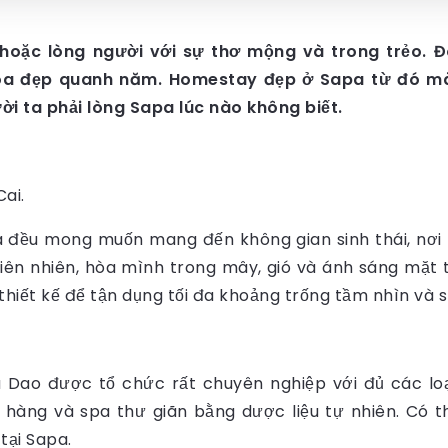
ặc lòng người với sự thơ mộng và trong trẻo. Đôi 
oa đẹp quanh năm. Homestay đẹp ở Sapa từ đó mà 
ời ta phải lòng Sapa lúc nào không biết.
ai.
đều mong muốn mang đến không gian sinh thái, nơi 
iên nhiên, hòa mình trong mây, gió và ánh sáng mặt 
iết kế để tận dụng tối đa khoảng trống tầm nhìn và sử
Dao được tổ chức rất chuyên nghiệp với đủ các loạ
 hàng và spa thư giãn bằng dược liệu tự nhiên. Có 
tại Sapa.