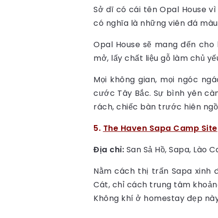
Sở dĩ có cái tên Opal House v
có nghĩa là những viên đá màu 
Opal House sẽ mang đến cho b
mở, lấy chất liệu gỗ làm chủ y
Mọi không gian, mọi ngóc ngá
cước Tây Bắc. Sự bình yên càn
rách, chiếc bàn trước hiên ngồ
5.
The Haven Sapa Camp Site
Địa chỉ:
San Sả Hồ, Sapa, Lào Ca
Nằm cách thị trấn Sapa xinh 
Cát, chỉ cách trung tâm khoản
Không khí ở homestay đẹp này r