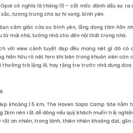
ì Opal có nghĩa là tháng 10 – cột mốc đánh dấu sự ra 
sắc, tượng trưng cho sự hi vọng, bình yên.
ạn cảm giác của sự bình yên, lắng đọng tâm hồn nhờ
ếu từ mái nhà, tường nhà cho đến nội thất trong nhà.
ch với view cảnh tuyệt đẹp đều mang nét gì đó có 
g hiện hữu rõ nét hơn khi bên trong khuôn viên còn 
i thưởng trà lặng lẽ, hay rặng tre trước nhà đung đưa 
i.
đẹp khoảng 1.5 km, The Haven Sapa Camp Site nằm t
g 2km nên rất dễ dàng nếu quý khách muốn trải nghiệm
ất an nhiên, trong lành, thiên nhiên khoáng đạt, gần 