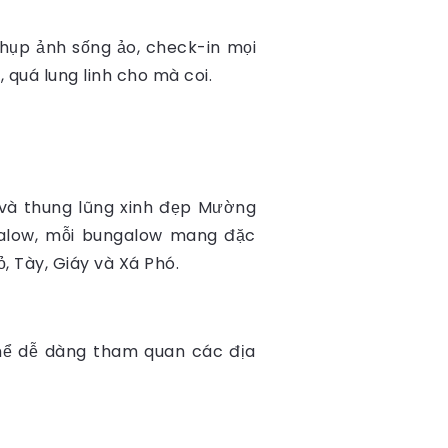
chụp ảnh sống ảo, check-in mọi
quá lung linh cho mà coi.
n và thung lũng xinh đẹp Mường
galow, mỗi bungalow mang đặc
, Tày, Giáy và Xá Phó.
hể dễ dàng tham quan các địa