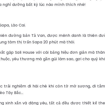
 nghỉ dưỡng bất kỳ lúc nào mình thích nhé!
Sapa, Lào Cai.
thiên đường bản Tả Van, được mênh danh là thiên đư
rung tâm thị trấn Sapa 20 phút mà thôi.
ắt gặp Sali House với cái bảng hiệu đơn giản mà thân
huộc, yêu thương mà gần gũi làm sao, gợi cho quý kh
 trải nghiệm đi hái chè khi còn tờ mờ sương, đi tắm 
èo Tây Bắc…
g xinh xắn và đáng yêu, tất cả đều được thiết kế the