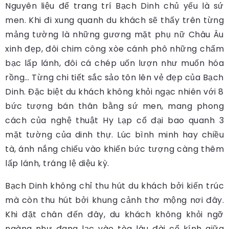
Nguyên liệu để trang trí Bạch Dinh chủ yếu là sứ
men. Khi đi xung quanh du khách sẽ thấy trên từng
mảng tường là những gương mặt phụ nữ Châu Âu
xinh đẹp, đôi chim công xòe cánh phô những chấm
bạc lấp lánh, đôi cá chép uốn lượn như muốn hóa
rồng… Từng chi tiết sắc sảo tôn lên vẻ đẹp của Bạch
Dinh. Đặc biệt du khách không khỏi ngạc nhiên với 8
bức tượng bán thân bằng sứ men, mang phong
cách của nghệ thuật Hy Lạp cổ đại bao quanh 3
mặt tường của dinh thự. Lúc bình minh hay chiều
tà, ánh nắng chiếu vào khiến bức tượng càng thêm
lấp lánh, tráng lệ diệu kỳ.
Bạch Dinh không chỉ thu hút du khách bởi kiến trúc
mà còn thu hút bởi khung cảnh thơ mộng nơi đây.
Khi đặt chân đến đây, du khách không khỏi ngỡ
ngàng như đang lạc vào tòa lâu đài cổ kính giữa