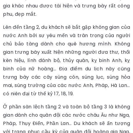
gia khác nhau được tái hiện và trưng bày rất công
phu, đẹp mắt.
Lên đến tầng 2, du khách sẽ bắt gặp không gian của
nước Anh bởi sự yêu mến và trân trọng của người
chủ bảo tàng dành cho quê hương mình. Không
gian trưng bày xuất hiện những người đưa thư, thổi
kèn hiệu, lính đánh bộ, thủy quân, kỵ binh Anh, kỵ
binh của nữ hoàng… Địa điểm du lịch này cũng
trưng bày các cây súng côn, súng lục, súng hỏa
mai, súng trường của các nước Anh, Pháp, Hà Lan…
có niên đại từ thế kỷ 17, 18, 19.
Ở phần sàn lệch tầng 2 và toàn bộ tầng 3 là không
gian dành cho quân đội các nước châu Âu như Nga,
Pháp, Thụy Điển, Phần Lan… Du khách sẽ ấn tượng
với trang phục cầu kỳ của quân đội hoàng gia Nga,