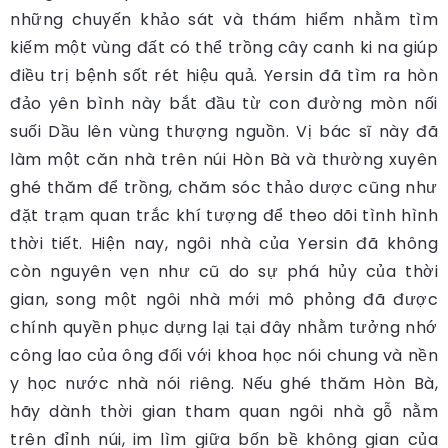
những chuyến khảo sát và thám hiểm nhằm tìm
kiếm một vùng đất có thể trồng cây canh ki na giúp
điều trị bệnh sốt rét hiệu quả. Yersin đã tìm ra hòn
đảo yên bình này bắt đầu từ con đường mòn nối
suối Dầu lên vùng thượng nguồn. Vị bác sĩ này đã
làm một căn nhà trên núi Hòn Bà và thường xuyên
ghé thăm để trồng, chăm sóc thảo dược cũng như
đặt trạm quan trắc khí tượng để theo dõi tình hình
thời tiết. Hiện nay, ngôi nhà của Yersin đã không
còn nguyên vẹn như cũ do sự phá hủy của thời
gian, song một ngôi nhà mới mô phỏng đã được
chính quyền phục dựng lại tại đây nhằm tưởng nhớ
công lao của ông đối với khoa học nói chung và nền
y học nước nhà nói riêng. Nếu ghé thăm Hòn Bà,
hãy dành thời gian tham quan ngôi nhà gỗ nằm
trên đỉnh núi, im lìm giữa bốn bề không gian của