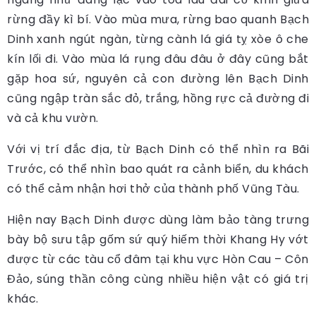
rừng đầy kì bí. Vào mùa mưa, rừng bao quanh Bạch
Dinh xanh ngút ngàn, từng cành lá giá tỵ xòe ô che
kín lối đi. Vào mùa lá rụng đâu đâu ở đây cũng bắt
gặp hoa sứ, nguyên cả con đường lên Bạch Dinh
cũng ngập tràn sắc đỏ, trắng, hồng rực cả đường đi
và cả khu vườn.
Với vị trí đắc địa, từ Bạch Dinh có thể nhìn ra Bãi
Trước, có thể nhìn bao quát ra cảnh biển, du khách
có thể cảm nhận hơi thở của thành phố Vũng Tàu.
Hiện nay Bạch Dinh được dùng làm bảo tàng trưng
bày bộ sưu tập gốm sứ quý hiếm thời Khang Hy vớt
được từ các tàu cổ đâm tại khu vực Hòn Cau – Côn
Đảo, súng thần công cùng nhiều hiện vật có giá trị
khác.