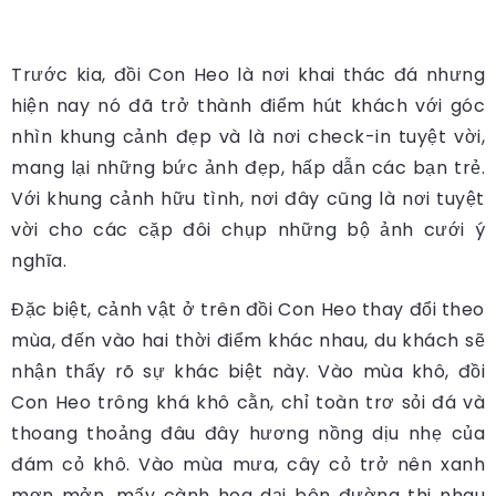
Trước kia, đồi Con Heo là nơi khai thác đá nhưng
hiện nay nó đã trở thành điểm hút khách với góc
nhìn khung cảnh đẹp và là nơi check-in tuyệt vời,
mang lại những bức ảnh đẹp, hấp dẫn các bạn trẻ.
Với khung cảnh hữu tình, nơi đây cũng là nơi tuyệt
vời cho các cặp đôi chụp những bộ ảnh cưới ý
nghĩa.
Đặc biệt, cảnh vật ở trên đồi Con Heo thay đổi theo
mùa, đến vào hai thời điểm khác nhau, du khách sẽ
nhận thấy rõ sự khác biệt này. Vào mùa khô, đồi
Con Heo trông khá khô cằn, chỉ toàn trơ sỏi đá và
thoang thoảng đâu đây hương nồng dịu nhẹ của
đám cỏ khô. Vào mùa mưa, cây cỏ trở nên xanh
mơn mởn, mấy cành hoa dại bên đường thi nhau