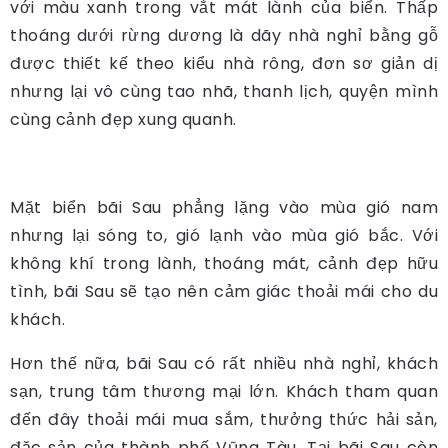
với màu xanh trong vắt mát lành của biển. Thấp
thoáng dưới rừng dương là dãy nhà nghỉ bằng gỗ
được thiết kế theo kiểu nhà rông, đơn sơ giản dị
nhưng lại vô cùng tao nhã, thanh lịch, quyện mình
cùng cảnh đẹp xung quanh.
Mặt biển bãi Sau phẳng lặng vào mùa gió nam
nhưng lại sóng to, gió lạnh vào mùa gió bắc. Với
không khí trong lành, thoáng mát, cảnh đẹp hữu
tình, bãi Sau sẽ tạo nên cảm giác thoải mái cho du
khách.
Hơn thế nữa, bãi Sau có rất nhiều nhà nghỉ, khách
sạn, trung tâm thương mại lớn. Khách tham quan
đến đây thoải mái mua sắm, thưởng thức hải sản,
đặc sản của thành phố Vũng Tàu. Tại bãi Sau còn