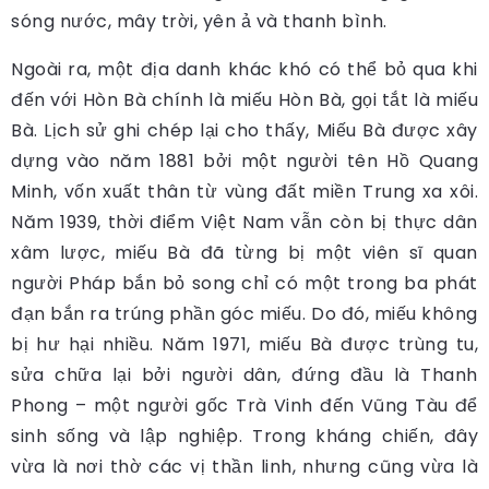
sóng nước, mây trời, yên ả và thanh bình.
Ngoài ra, một địa danh khác khó có thể bỏ qua khi
đến với Hòn Bà chính là miếu Hòn Bà, gọi tắt là miếu
Bà. Lịch sử ghi chép lại cho thấy, Miếu Bà được xây
dựng vào năm 1881 bởi một người tên Hồ Quang
Minh, vốn xuất thân từ vùng đất miền Trung xa xôi.
Năm 1939, thời điểm Việt Nam vẫn còn bị thực dân
xâm lược, miếu Bà đã từng bị một viên sĩ quan
người Pháp bắn bỏ song chỉ có một trong ba phát
đạn bắn ra trúng phần góc miếu. Do đó, miếu không
bị hư hại nhiều. Năm 1971, miếu Bà được trùng tu,
sửa chữa lại bởi người dân, đứng đầu là Thanh
Phong – một người gốc Trà Vinh đến Vũng Tàu để
sinh sống và lập nghiệp. Trong kháng chiến, đây
vừa là nơi thờ các vị thần linh, nhưng cũng vừa là