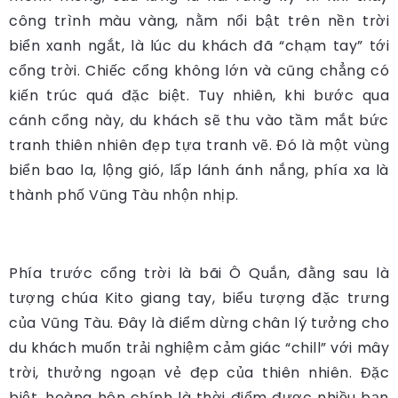
công trình màu vàng, nằm nổi bật trên nền trời
biển xanh ngắt, là lúc du khách đã “chạm tay” tới
cổng trời. Chiếc cổng không lớn và cũng chẳng có
kiến trúc quá đặc biệt. Tuy nhiên, khi bước qua
cánh cổng này, du khách sẽ thu vào tầm mắt bức
tranh thiên nhiên đẹp tựa tranh vẽ. Đó là một vùng
biển bao la, lộng gió, lấp lánh ánh nắng, phía xa là
thành phố Vũng Tàu nhộn nhịp.
Phía trước cổng trời là bãi Ô Quắn, đằng sau là
tượng chúa Kito giang tay, biểu tượng đặc trưng
của Vũng Tàu. Đây là điểm dừng chân lý tưởng cho
du khách muốn trải nghiệm cảm giác “chill” với mây
trời, thưởng ngoạn vẻ đẹp của thiên nhiên. Đặc
biệt, hoàng hôn chính là thời điểm được nhiều bạn