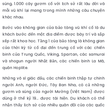
súng, 1.000 cây gươm cổ với lịch sử rất lâu đời và
mỗi vũ khí lại mang trong mình những câu chuyện
khác nhau.
Bước vào không gian của bảo tàng vũ khí cổ là du
khách bước đến một địa điểm được bày trí và sắp
xếp rất khoa học. Tầng 1 của bảo tàng là không gian
của thời kỳ từ cổ đại đến trung cổ với các chiến
binh của Trung Quốc, Viking, Spartan, các samurai
và shogun người Nhật Bản, các chiến binh La Mã,
quân Hoplite.
Những võ sĩ giác đấu, các chiến binh thập tự chinh
người Anh, người Đức, Tây Ban Nha, có cả những
gươm và súng của người Mường (Việt Nam) được
dùng ở thế kỷ 19… được tái hiện. Du khách có thể
nhận thấy lịch sử của nhiều quân đội của các quốc