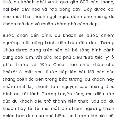
Kitô, du khách phải vượt qua gần 800 bậc thang,
hai bên đầy hoa và rợp bóng cây. Đây được coi
như một thử thách ngọt ngào dành cho những du
khách mộ đạo và muốn khám phá cảnh đẹp.
Bước chân đến đỉnh, du khách sẽ được chiêm
ngưỡng một công trình kiến trúc độc đáo. Tượng
Chúa được đứng trên nền bệ bê tông hình cánh
cung cao 10m, với bức họa phù điêu “Bữa tiệc ly” ở
phía trước và “Đức Chúa trao chìa khóa cho
Phêrô” ở mặt sau. Bước tiếp lên hết 133 bậc cầu
thang xoắn ốc bên trong bức tượng, du khách hãy
nhắm mắt lại, thành tâm nguyện cầu những điều
bình an, tốt lành. Tương truyền rằng, mọi điều ước
của du khách đều trở thành hiện thực. Sau đó, du
khách hãy từ từ mở mắt để chiêm ngưỡng thiên
nhiên tươi đẹp của phố biển, tận hưởng làn gió thổi