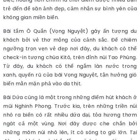
trẻ đến để săn ảnh đẹp, cảm nhận sự bình yên của
không gian miền biển.
Bãi tắm Ô Quắn (Vọng Nguyệt) gây ấn tượng du
khách bởi vẻ thơ mộng của cảnh sắc. Để chiêm
ngưỡng trọn vẹn vẻ đẹp nơi đây, du khách có thể
check-in tượng chúa Kitô, trên đỉnh núi Tao Phùng.
Từ đây, du khách có thể ngắm làn nước trong
xanh, quyến rũ của bãi Vọng Nguyệt, tận hưởng gió
biển mằn mặn phả vào da thịt.
Bãi Dứa cũng là một trong những điểm hút khách ở
mũi Nghinh Phong. Trước kia, trên những triền núi
nhô ra biển có rất nhiều dứa dại, tỏa hương thơm
ngát cả một vùng. Nơi đây được che chắn bởi
những mõm núi nhô lên, ít có sóng to gió lớn. Tại