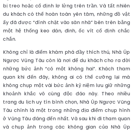
bị treo hoặc cố định lơ lửng trên trần. Và tất nhiên
du khách có thể hoàn toàn yên tâm, những đồ vật
ấy đã được “đính chặt vào sàn nhà” bên trên bằng
một hệ thống keo dán, đinh, ốc vít cố định chắc
chắn.
Không chỉ là điểm khám phá đầy thích thú, Nhà Úp
Ngược Vũng Tàu còn là nơi để du khách cho ra đời
những bức ảnh “có một không hai”. Khách tham
quan khi đến đây, không ai có thể cưỡng lại mà
không chụp một vài bức ảnh kỷ niệm lưu giữ những
khoảnh khắc vô cùng độc đáo này. Theo nhiều
trang du lịch uy tín bình chọn, Nhà Úp Ngược Vũng
Tàu chính là một trong những địa điểm chụp hình
ở Vũng Tàu đáng đến nhất. Và sau khi đi tham quan
và chụp ảnh trong các không gian của Nhà Úp