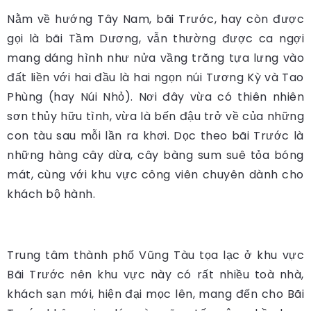
Nằm về hướng Tây Nam, bãi Trước, hay còn được
gọi là bãi Tầm Dương, vẫn thường được ca ngợi
mang dáng hình như nửa vầng trăng tựa lưng vào
đất liền với hai đầu là hai ngọn núi Tương Kỳ và Tao
Phùng (hay Núi Nhỏ). Nơi đây vừa có thiên nhiên
sơn thủy hữu tình, vừa là bến đậu trở về của những
con tàu sau mỗi lần ra khơi. Dọc theo bãi Trước là
những hàng cây dừa, cây bàng sum suê tỏa bóng
mát, cùng với khu vực công viên chuyên dành cho
khách bộ hành.
Trung tâm thành phố Vũng Tàu tọa lạc ở khu vực
Bãi Trước nên khu vực này có rất nhiều toà nhà,
khách sạn mới, hiện đại mọc lên, mang đến cho Bãi