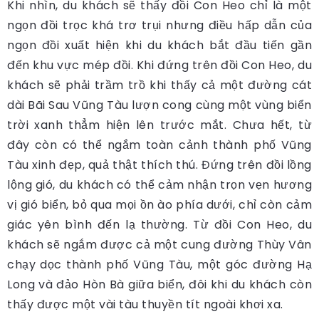
Khi nhìn, du khách sẽ thấy đồi Con Heo chỉ là một
ngọn đồi trọc khá trơ trụi nhưng điều hấp dẫn của
ngọn đồi xuất hiện khi du khách bắt đầu tiến gần
đến khu vực mép đồi. Khi đứng trên đồi Con Heo, du
khách sẽ phải trầm trồ khi thấy cả một đường cát
dài Bãi Sau Vũng Tàu lượn cong cùng một vùng biển
trời xanh thẳm hiện lên trước mắt. Chưa hết, từ
đây còn có thể ngắm toàn cảnh thành phố Vũng
Tàu xinh đẹp, quả thật thích thú. Đứng trên đồi lồng
lộng gió, du khách có thể cảm nhận trọn vẹn hương
vị gió biển, bỏ qua mọi ồn ào phía dưới, chỉ còn cảm
giác yên bình đến lạ thường. Từ đồi Con Heo, du
khách sẽ ngắm được cả một cung đường Thùy Vân
chạy dọc thành phố Vũng Tàu, một góc đường Hạ
Long và đảo Hòn Bà giữa biển, đôi khi du khách còn
thấy được một vài tàu thuyền tít ngoài khơi xa.