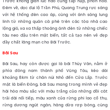
Trước không gian lúc nào cũng tấp nập, phồn hoa.
Đêm về, dọc đại lộ Trần Phú, Quang Trung rực sáng
với hệ thống đèn cao áp, cùng với ánh sáng lung
linh từ những quán cà phê trên các tòa nhà cao
lộng gió, xa xa thấp thoáng ánh đèn từ những chiếc
tàu neo đậu trên mặt biển, tất cả tạo nên vẻ đẹp
đầy chất lãng mạn cho Bãi Trước.
Bãi Sau
Bãi Sau, hay còn được gọi là bãi Thùy Vân, nằm ở
phía đông nam thành phố Vũng Tàu, kéo dài
khoảng 8km từ chân núi Nhỏ đến Cửa Lấp. Trước
mặt là biển Đông, bãi Sau mang trong mình vẻ đẹp
hài hòa màu sắc với màu trắng của những đồi cát
trải dài nối tiếp, màu xanh của rừng phi lao cổ thụ,
rừng dương ngút ngàn, hàng dừa rợp bóng, cùng