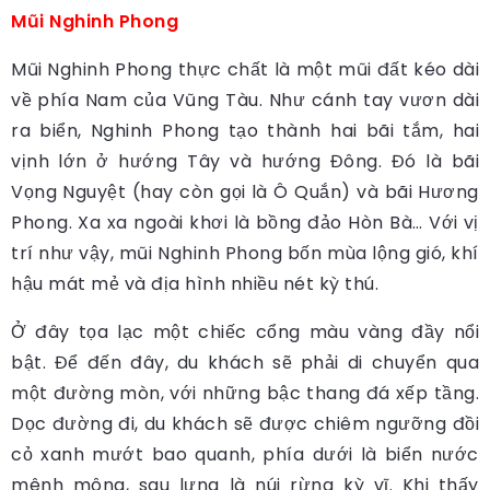
Mũi Nghinh Phong
Mũi Nghinh Phong thực chất là một mũi đất kéo dài
về phía Nam của Vũng Tàu. Như cánh tay vươn dài
ra biển, Nghinh Phong tạo thành hai bãi tắm, hai
vịnh lớn ở hướng Tây và hướng Đông. Đó là bãi
Vọng Nguyệt (hay còn gọi là Ô Quắn) và bãi Hương
Phong. Xa xa ngoài khơi là bồng đảo Hòn Bà… Với vị
trí như vậy, mũi Nghinh Phong bốn mùa lộng gió, khí
hậu mát mẻ và địa hình nhiều nét kỳ thú.
Ở đây tọa lạc một chiếc cổng màu vàng đầy nổi
bật. Để đến đây, du khách sẽ phải di chuyển qua
một đường mòn, với những bậc thang đá xếp tầng.
Dọc đường đi, du khách sẽ được chiêm ngưỡng đồi
cỏ xanh mướt bao quanh, phía dưới là biển nước
mênh mông, sau lưng là núi rừng kỳ vĩ. Khi thấy