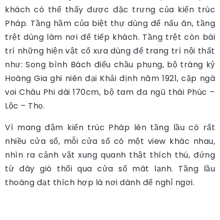
khách có thể thấy được đặc trưng của kiến trúc
Pháp. Tầng hầm của biệt thự dùng để nấu ăn, tầng
trệt dùng làm nơi để tiếp khách. Tầng trệt còn bài
trí những hiện vật cổ xưa dùng để trang trí nội thất
như: Song bình Bách điểu chầu phụng, bộ tràng kỷ
Hoàng Gia ghi niên đại Khải định năm 1921, cặp ngà
voi Châu Phi dài 170cm, bộ tam đa ngũ thái Phúc –
Lộc – Thọ.
Vì mang đậm kiến trúc Pháp lên tầng lầu có rất
nhiều cửa sổ, mỗi cửa sổ có một view khác nhau,
nhìn ra cảnh vật xung quanh thật thích thú, đứng
từ đây gió thổi qua cửa sổ mát lạnh. Tầng lầu
thoáng đạt thích hợp là nơi dành để nghỉ ngơi.