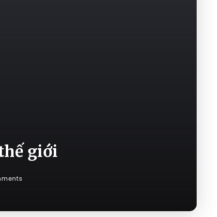
hế giới
mments