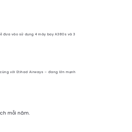
 sẽ đưa vào sử dụng 4 máy bay A380s và 3
t cùng với Etihad Airways – đang lớn mạnh
ách mỗi năm.