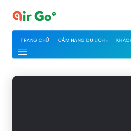
TRANG CHỦ
CẨM NANG DU LỊCH
KHÁC