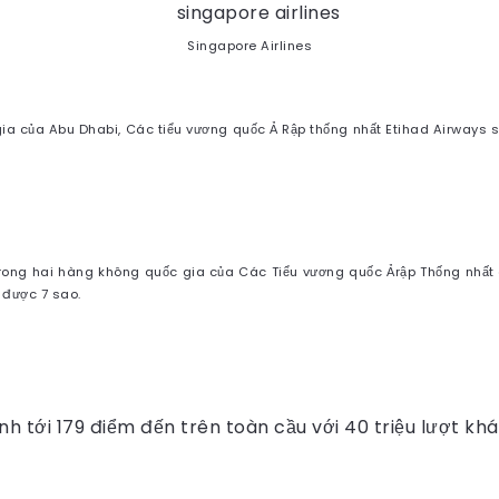
Singapore Airlines
a của Abu Dhabi, Các tiểu vương quốc Ả Rập thống nhất Etihad Airways
 trong hai hàng không quốc gia của Các Tiểu vương quốc Ảrập Thống nhấ
được 7 sao.
nh tới 179 điểm đến trên toàn cầu với 40 triệu lượt kh