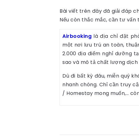
Bài viết trên đây đã giải đáp c
Nếu còn thắc mắc, cần tư vấn t
Airbooking
là địa chỉ đặt ph
một nơi lưu trú an toàn, thuậ
2.000 địa điểm nghỉ dưỡng tạ
sao và mô tả chất lượng dịch
Dù đi bất kỳ đâu, miễn quý kh
nhanh chóng. Chỉ cần truy c
/ Homestay mong muốn,… còn l