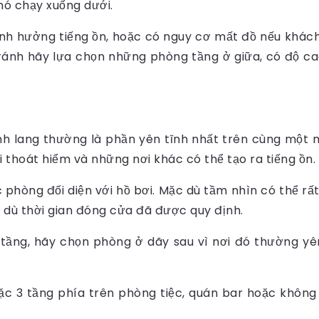
hó chạy xuống dưới.
ị ảnh hưởng tiếng ồn, hoặc có nguy cơ mất đồ nếu khách
nh hãy lựa chọn những phòng tầng ở giữa, có độ cao
h lang thường là phần yên tĩnh nhất trên cùng một 
lối thoát hiểm và những nơi khác có thể tạo ra tiếng ồn.
hòng đối diện với hồ bơi. Mặc dù tầm nhìn có thể rất đ
 dù thời gian đóng cửa đã được quy định.
tầng, hãy chọn phòng ở dãy sau vì nơi đó thường yên
ặc 3 tầng phía trên phòng tiệc, quán bar hoặc không