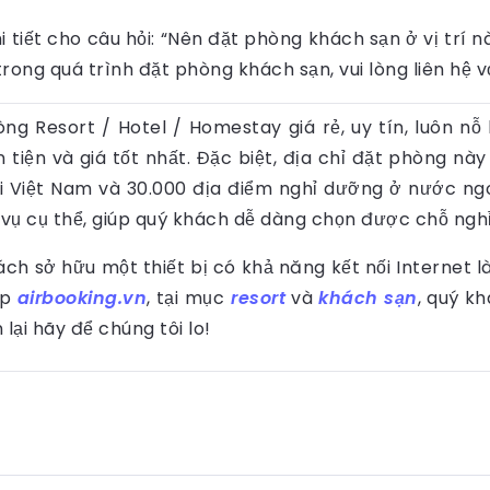
hi tiết cho câu hỏi: “Nên đặt phòng khách sạn ở vị trí
rong quá trình đặt phòng khách sạn, vui lòng liên hệ v
òng Resort / Hotel / Homestay giá rẻ, uy tín, luôn 
n tiện và giá tốt nhất. Đặc biệt, địa chỉ đặt phòng 
i Việt Nam và 30.000 địa điểm nghỉ dưỡng ở nước ng
 vụ cụ thể, giúp quý khách dễ dàng chọn được chỗ ngh
ách sở hữu một thiết bị có khả năng kết nối Internet
ập
airbooking.vn
, tại mục
resort
và
khách sạn
, quý k
ại hãy để chúng tôi lo!