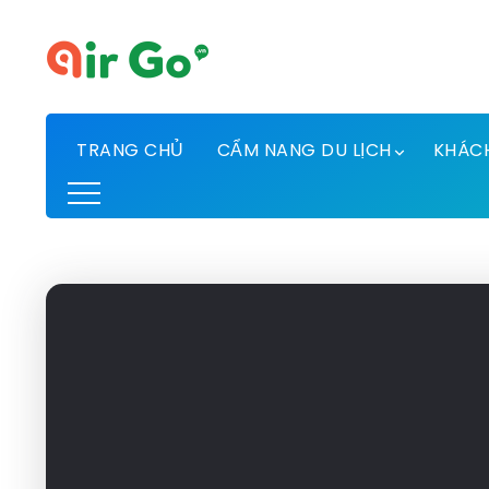
TRANG CHỦ
CẨM NANG DU LỊCH
KHÁC