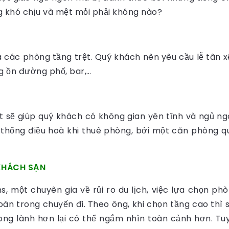
g khó chịu và mệt mỏi phải không nào?
là các phòng tầng trệt. Quý khách nên yêu cầu lễ tân
g ồn đường phố, bar,…
t sẽ giúp quý khách có không gian yên tĩnh và ngủ ng
 thống điều hoà khi thuê phòng, bởi một căn phòng q
KHÁCH SẠN
ns, một chuyên gia về rủi ro du lịch, việc lựa chọn ph
àn trong chuyến đi. Theo ông, khi chọn tầng cao thì sẽ 
ong lành hơn lại có thể ngắm nhìn toàn cảnh hơn. Tuy