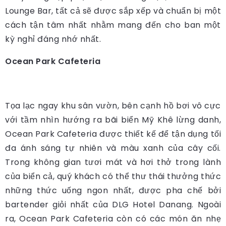
Lounge Bar, tất cả sẽ được sắp xếp và chuẩn bị một
cách tận tâm nhất nhằm mang đến cho ban một
kỳ nghỉ đáng nhớ nhất.
Ocean Park Cafeteria
Tọa lạc ngay khu sân vườn, bên cạnh hồ bơi vô cực
với tầm nhìn hướng ra bãi biển Mỹ Khê lừng danh,
Ocean Park Cafeteria được thiết kế để tận dụng tối
đa ánh sáng tự nhiên và màu xanh của cây cối.
Trong không gian tươi mát và hơi thở trong lành
của biển cả, quý khách có thể thư thái thưởng thức
những thức uống ngon nhất, được pha chế bởi
bartender giỏi nhất của DLG Hotel Danang. Ngoài
ra, Ocean Park Cafeteria còn có các món ăn nhẹ