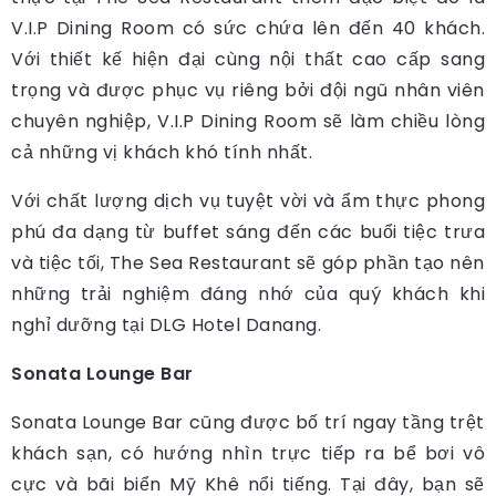
V.I.P Dining Room có sức chứa lên đến 40 khách.
Với thiết kế hiện đại cùng nội thất cao cấp sang
trọng và được phục vụ riêng bởi đội ngũ nhân viên
chuyên nghiệp, V.I.P Dining Room sẽ làm chiều lòng
cả những vị khách khó tính nhất.
Với chất lượng dịch vụ tuyệt vời và ẩm thực phong
phú đa dạng từ buffet sáng đến các buổi tiệc trưa
và tiệc tối, The Sea Restaurant sẽ góp phần tạo nên
những trải nghiệm đáng nhớ của quý khách khi
nghỉ dưỡng tại DLG Hotel Danang.
Sonata Lounge Bar
Sonata Lounge Bar cũng được bố trí ngay tầng trệt
khách sạn, có hướng nhìn trực tiếp ra bể bơi vô
cực và bãi biển Mỹ Khê nổi tiếng. Tại đây, bạn sẽ