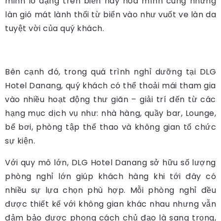
minh ló dạng trên biển hay hòa mình cùng những
làn gió mát lành thổi từ biển vào như vuốt ve làn da
tuyệt vời của quý khách.
Bên cạnh đó, trong quá trình nghỉ dưỡng tại DLG
Hotel Danang, quý khách có thể thoải mái tham gia
vào nhiều hoạt động thư giãn – giải trí đến từ các
hạng mục dịch vụ như: nhà hàng, quầy bar, Lounge,
bể bơi, phòng tập thể thao và không gian tổ chức
sự kiện.
Với quy mô lớn, DLG Hotel Danang sở hữu số lượng
phòng nghỉ lớn giúp khách hàng khi tới đây có
nhiều sự lựa chọn phù hợp. Mỗi phòng nghỉ đều
được thiết kế với không gian khác nhau nhưng vẫn
đảm bảo được phong cách chủ đạo là sang trọng,