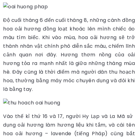
Độ cuối tháng 6 đến cuối tháng 8, những cánh đồng
hoa oải hương đồng loạt khoác lên mình chiếc áo
màu tím biếc. Khi vào mùa, hoa oải hương sẽ trở
thành nhân vật chính phô diễn sắc màu, chiếm lĩnh
cảnh quan nơi đây. Hương thơm nồng của oải
hương tỏa ra mạnh nhất là giữa những tháng mùa
hè. Đây cũng là thời điểm mà người dân thu hoạch
hoa, thường bằng máy móc chuyên dụng và đôi khi
là bằng tay.
Vào thế kỉ thứ 16 và 17, người Hy Lạp và La Mã sử ​​
dụng oải hương làm hương liệu khi tắm, và cái tên
hoa oải hương – lavende (tiếng Pháp) cũng bắt