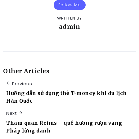
Follow Me
WRITTEN BY
admin
Other Articles
Previous
Hướng dẫn sử dụng thẻ T-money khi du lịch
Hàn Quốc
Next
Tham quan Reims – quê hương rượu vang
Pháp lừng danh