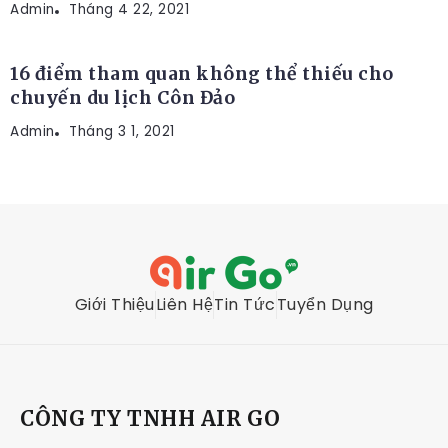
Admin
ĐỊA ĐIỂM DU LỊCH
Tháng 4 22, 2021
16 điểm tham quan không thể thiếu cho
chuyến du lịch Côn Đảo
Admin
Tháng 3 1, 2021
Giới Thiệu
Liên Hệ
Tin Tức
Tuyển Dụng
CÔNG TY TNHH AIR GO