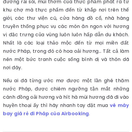
đường rải sỏi, mùi thơm của thực phẩm phát ra từ
khu chợ mà thực phẩm đến từ khắp nơi trên thế
giới, các thư viện cũ, cửa hàng đồ cổ, nhà hàng
truyền thống phục vụ các món ăn ngon với hương
vị đặc trưng của vùng luôn luôn hấp dẫn du khách.
Nhất là các loại thảo mộc đến từ mọi miền đất
nước Pháp, trong đó có hoa oải hương… Tất cả làm
nên một bức tranh cuộc sống bình dị và thôn dã
nơi đây.
Nếu ai đã từng ước mơ được một lần ghé thăm
nước Pháp, được chiêm ngưỡng tận mắt những
cánh đồng oải hương và hít hà mùi hương đã đi vào
huyền thoại ấy thì hãy nhanh tay đặt mua
vé máy
bay giá rẻ đi Pháp của Airbooking
.