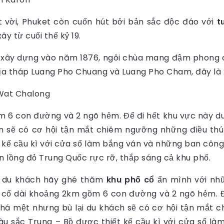
ệt vời, Phuket còn cuốn hút bởi bản sắc độc đáo với
t
ây từ cuối thế kỷ 19.
c xây dựng vào năm 1876, ngôi chùa mang đậm phong c
 địa tháp Luang Pho Chuang và Luang Pho Cham, đây là 2
m 6 con đường và 2 ngõ hẻm. Để đi hết khu vực này d
ạn sẽ có cơ hội tận mắt chiêm ngưỡng những điều t
 kế cầu kì với cửa sổ làm bắng ván và những ban côn
 lồng đỏ Trung Quốc rực rỡ, thắp sáng cả khu phố.
g, du khách hãy ghé thăm
khu phố cổ
ẩn mình với nhữ
 cổ dài khoảng 2km gồm 6 con đường và 2 ngõ hẻm. Đ
há mệt nhưng bù lại du khách sẽ có cơ hội tận mắt 
sắc Trung – Bồ được thiết kế cầu kì với cửa sổ là