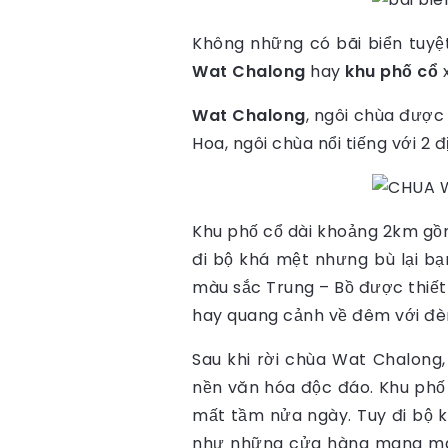
Không những có bãi biển tuy
Wat Chalong
hay
khu phố cổ
x
Wat Chalong
, ngôi chùa đượ
Hoa, ngôi chùa nổi tiếng với 2
Khu phố cổ dài khoảng 2km gồ
đi bộ khá mệt nhưng bù lại b
màu sắc Trung – Bồ được thiết
hay quang cảnh về đêm với đèn
Sau khi rời chùa Wat Chalon
nền văn hóa độc đáo. Khu phố
mất tầm nửa ngày. Tuy đi bộ k
như những cửa hàng mang màu 