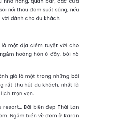
ều nhà hàng, quán bar, các cửa
sôi nổi thâu đêm suốt sáng, nếu
t vời dành cho du khách.
 là một địa điểm tuyệt vời cho
 ngắm hoàng hôn ở đây, bởi nó
nh giá là một trong những bãi
g rất thu hút du khách, nhất là
ịch trọn vẹn.
resort… Bãi biển đẹp Thái Lan
 đêm. Ngắm biển về đêm ở Karon