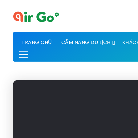
TRANG CHỦ
CẨM NANG DU LỊCH
KHÁC