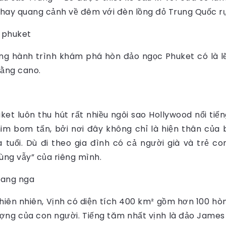
hay quang cảnh về đêm với đèn lồng đỏ Trung Quốc rự
ng hành trình khám phá hòn đảo ngọc Phuket có là l
bằng cano.
et luôn thu hút rất nhiều ngôi sao Hollywood nổi ti
 bom tấn, bởi nơi đây không chỉ là hiện thân của b
 tuổi. Dù đi theo gia đình có cả người già và trẻ 
ùng vẫy” của riêng mình.
hiên nhiên, Vịnh có diện tích 400 km² gồm hơn 100 hò
ượng của con người. Tiếng tăm nhất vịnh là đảo James