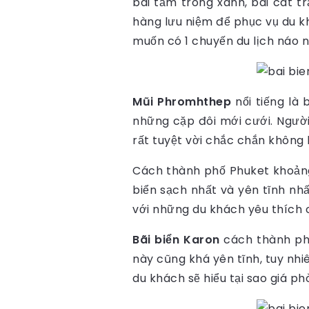
bãi tắm trong xanh, bãi cát t
hàng lưu niệm để phục vụ du kh
muốn có 1 chuyến du lịch náo n
Mũi Phromhthep
nổi tiếng là
những cặp đôi mới cưới. Ngườ
rất tuyệt vời chắc chắn không
Cách thành phố Phuket khoản
biển sạch nhất và yên tĩnh nhấ
với những du khách yêu thích c
Bãi biển Karon
cách thành phố
này cũng khá yên tĩnh, tuy nh
du khách sẽ hiểu tại sao giá ph