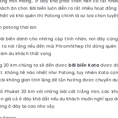
rắng mịn màng… ở đây khá phát triển nên có rất nhi
ách ăn chơi. Bãi biển luôn diễn ra rất nhiều hoạt động 
hiệt và khó quên thì Patong chính là sự lựa chọn tuyệ
 bãi biển dành cho những cặp tình nhân, nơi đây cũng
i ta nói rằng nếu đến mũi Phromhthep thì đừng quên
 làm du khách thất vọng.
g 20 km chúng ta sẽ đến được
bãi biển Kata
được đá
t. Không hề náo nhiệt như Patong, tuy nhiên Kata cũn
ái không gian tĩnh lặng để tận hưởng được chuyến du l
 Phuket 20 km với những bãi cát trắng mịn, các khu 
iên giá cả ở đây khá đắt nếu du khách muốn nghỉ qua
òng ở đây lại cao như vậy.