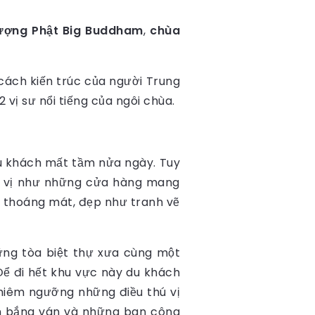
ượng Phật Big Buddham
,
chùa
ách kiến trúc của người Trung
 vị sư nổi tiếng của ngôi chùa.
u khách mất tầm nửa ngày. Tuy
hú vị như những cửa hàng mang
g thoáng mát, đẹp như tranh vẽ
ng tòa biệt thự xưa cùng một
ể đi hết khu vực này du khách
chiêm ngưỡng những điều thú vị
m bắng ván và những ban công