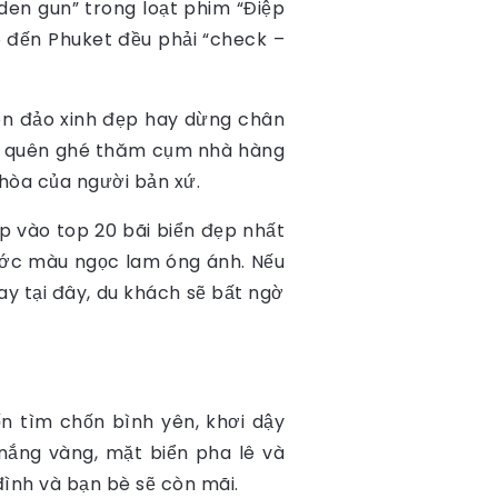
den gun” trong loạt phim “Điệp
o đến Phuket đều phải “check –
òn đảo xinh đẹp hay dừng chân
ừng quên ghé thăm cụm nhà hàng
 hòa của người bản xứ.
p vào top 20 bãi biển đẹp nhất
nước màu ngọc lam óng ánh. Nếu
y tại đây, du khách sẽ bất ngờ
n tìm chốn bình yên, khơi dậy
nắng vàng, mặt biển pha lê và
ình và bạn bè sẽ còn mãi.