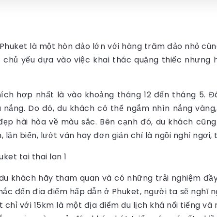
Phuket là một hòn đảo lớn với hàng trăm đảo nhỏ cùng 
chủ yếu dựa vào việc khai thác quặng thiếc nhưng hiệ
hích hợp nhất là vào khoảng tháng 12 đến tháng 5. Đâ
á nắng. Do đó, du khách có thể ngắm nhìn nắng vàng,
đẹp hài hòa về màu sắc.
Bên cạnh đó, du khách cũng 
lặn biển, lướt ván hay đơn giản chỉ là ngồi nghỉ ngơi,
du khách hãy tham quan và có những trải nghiệm đầy
nhắc đến địa điểm hấp dẫn ở Phuket, người ta sẽ nghĩ
hỉ với 15km là một địa điểm du lịch khá nổi tiếng và n