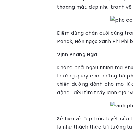
thoáng mát, đẹp như tranh vẽ 
Điểm dừng chân cuối cùng tro
Panak,
Hòn ngọc xanh Phi Phi 
Vịnh Phang Nga
Không phải ngẫu nhiên mà Phuk
trường quay cho những bộ phim
thiên đường dành cho mọi lứa
động… đều tìm thấy lãnh địa “v
Sở hữu vẻ đẹp trác tuyệt của t
lạ như thách thức trí tưởng t