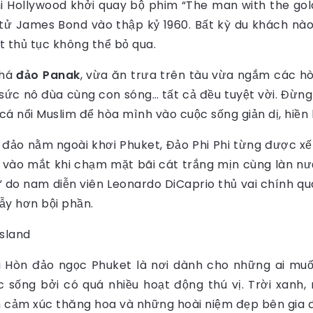
hi Hollywood khởi quay bộ phim “The man with the gol
ài tử James Bond vào thập kỷ 1960. Bất kỳ du khách nà
t thủ tục không thể bỏ qua.
phá
đảo Panak
, vừa ăn trưa trên tàu vừa ngắm các h
a sức nô đùa cùng con sóng… tất cả đều tuyệt vời. Đ
 cá nổi Muslim để hòa mình vào cuộc sống giản dị, hiền
 đảo nằm ngoài khơi Phuket, Đảo Phi Phi từng được xế
in vào mắt khi chạm mặt bãi cát trắng mịn cùng làn 
do nam diễn viên Leonardo DiCaprio thủ vai chính qua
lẫy hơn bội phần.
ợi Hòn đảo ngọc Phuket là nơi dành cho những ai muố
sống bởi có quá nhiều hoạt động thú vị. Trời xanh, 
ến cảm xúc thăng hoa và những hoài niệm đẹp bên gia đ