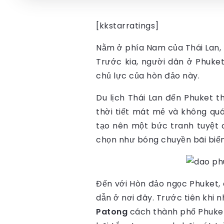
[kkstarratings]
Nằm ở phía Nam của Thái Lan, 
Trước kia, người dân ở Phuket 
chủ lực của hòn đảo này.
Du lịch Thái Lan đến Phuket t
thời tiết mát mẻ và không qu
tạo nên một bức tranh tuyệt 
chọn như bóng chuyền bãi biển, 
Đến với Hòn đảo ngọc Phuket, 
dẫn ở nơi đây. Trước tiên khi 
Patong
cách thành phố Phuket c