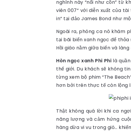
nghĩnh này “nổi như cồn” từ k
viên 007” với diễn xuất của t
in” tại đảo James Bond như mộ
Ngoài ra, phóng ca nô khám 
tại bãi biển xanh ngọc để thỏ
Hồi giáo nằm giữa biển và làng
Hòn ngọc xanh Phi Phi
là quần
thế giới. Du khách sẽ không t
từng xem bộ phim “The Beach” 
hơn bởi trên thực tế còn lộng 
Thật không quá lời khi ca ng
năng lượng và cảm hứng cuộc 
hàng dừa vi vu trong gió… khi