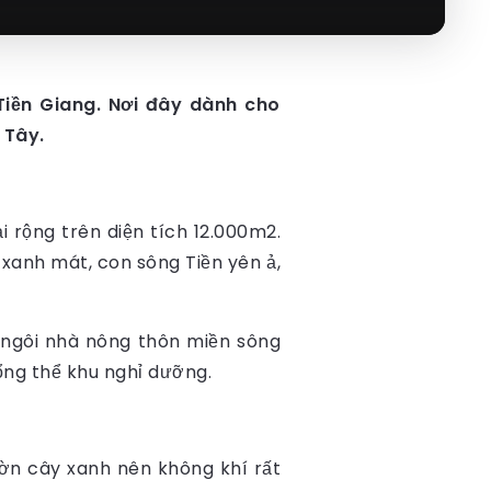
iền Giang. Nơi đây dành cho
 Tây.
 rộng trên diện tích 12.000m2.
xanh mát, con sông Tiền yên ả,
 ngôi nhà nông thôn miền sông
ổng thể khu nghỉ dưỡng.
ườn cây xanh nên không khí rất