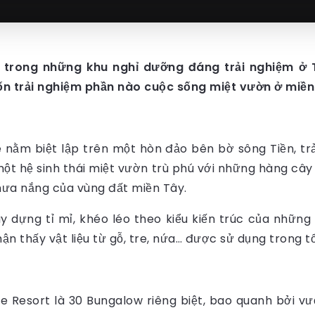
 trong những khu nghỉ dưỡng đáng trải nghiệm ở T
ốn trải nghiệm phần nào cuộc sống miệt vườn ở miền
ằm biệt lập trên một hòn đảo bên bờ sông Tiền, trải
ột hệ sinh thái miệt vườn trù phú với những hàng cây 
 mưa nắng của vùng đất miền Tây.
 dựng tỉ mỉ, khéo léo theo kiểu kiến trúc của những
n thấy vật liệu từ gỗ, tre, nứa… được sử dụng trong t
 Resort là 30 Bungalow riêng biệt, bao quanh bởi v