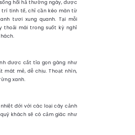
 sống hối hả thường ngày, được
rí tinh tế, chỉ cần kéo màn từ
nh tươi xung quanh. Tại mỗi
 thoải mái trong suốt kỳ nghỉ
khách.
ảnh được cắt tỉa gọn gàng như
 mát mẻ, dễ chịu. Thoạt nhìn,
rừng xanh.
hiệt đới với các loại cây cảnh
, quý khách sẽ có cảm giác như