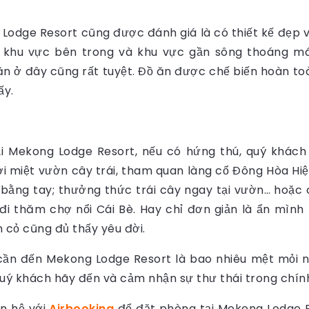
odge Resort cũng được đánh giá là có thiết kế đẹp v
ả khu vực bên trong và khu vực gần sông thoáng má
ăn ở đây cũng rất tuyệt. Đồ ăn được chế biến hoàn to
ấy.
ại Mekong Lodge Resort, nếu có hứng thú, quý khác
 miệt vườn cây trái, tham quan làng cổ Đông Hòa Hi
 bằng tay; thưởng thức trái cây ngay tại vườn… hoặ
đi thăm chợ nổi Cái Bè. Hay chỉ đơn giản là ẩn mình
cỏ cũng đủ thấy yêu đời.
 cần đến Mekong Lodge Resort là bao nhiêu mệt mỏi 
Quý khách hãy đến và cảm nhận sự thư thái trong chí
n hệ với
Airbooking
để đặt phòng tại Mekong Lodge Re