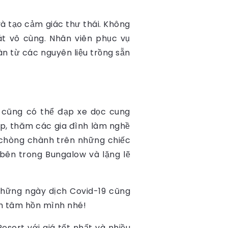
à tạo cảm giác thư thái. Không
t vô cùng. Nhân viên phục vụ
àn từ các nguyên liệu trồng sẵn
h cũng có thể đạp xe dọc cung
ệp, thăm các gia đình làm nghề
c chòng chành trên những chiếc
 bên trong Bungalow và lặng lẽ
những ngày dịch Covid-19 cũng
nh tâm hồn mình nhé!
sort với giá tốt nhất và nhiều