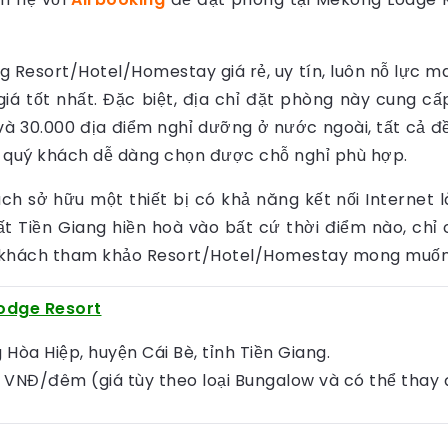
ng Resort/Hotel/Homestay giá rẻ, uy tín, luôn nỗ lực 
 giá tốt nhất. Đặc biệt, địa chỉ đặt phòng này cung 
và 30.000 địa điểm nghỉ dưỡng ở nước ngoài, tất cả 
úp quý khách dễ dàng chọn được chỗ nghỉ phù hợp.
ách sở hữu một thiết bị có khả năng kết nối Internet
 Tiền Giang hiền hoà vào bất cứ thời điểm nào, chỉ
 khách tham khảo Resort/Hotel/Homestay mong muốn,… 
odge Resort
Hòa Hiệp, huyện Cái Bè, tỉnh Tiền Giang.
VNĐ/đêm (giá tùy theo loại Bungalow và có thể thay đ