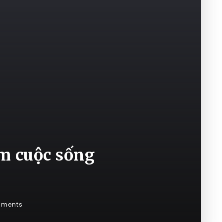
m cuộc sống
mments