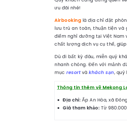
ưu đãi nhé!
Airbooking
là địa chỉ đặt phò
lưu trú an toàn, thuận tiện và
điểm nghỉ dưỡng tại Việt Nam 
chất lượng dịch vụ cụ thể, gi
Dù đi bất kỳ đâu, miễn quý kh
nhanh chóng. Đến với mảnh đất
mục
resort
và
khách sạn
, quý
Thông tin thêm về Mekong L
Địa chỉ:
Ấp An Hòa, xã Đông 
Giá tham khảo:
Từ 980.000 