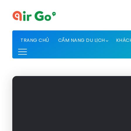
TRANG CHỦ
CẨM NANG DU LỊCH
KHÁC