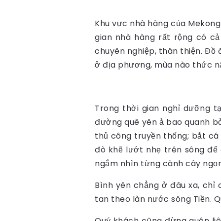
Khu vực nhà hàng của Mekong L
gian nhà hàng rất rộng có c
chuyên nghiệp, thân thiện. Đồ 
ở địa phương, mùa nào thức n
Trong thời gian nghỉ dưỡng t
đường quê yên ả bao quanh bởi
thủ công truyền thống; bắt cá
đò khẽ lướt nhẹ trên sông để 
ngắm nhìn từng cành cây ngọn 
Bình yên chẳng ở đâu xa, chỉ
tan theo làn nước sông Tiền. 
Quý khách cũng đừng quên liê