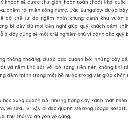
quý khách sẽ được thư giãn, hoàn toàn thoát khỏi cuộc
òa, chậm rãi miền sông nước. Các Bungalow được bày t
ẽ có thể tự do ngắm nhìn khung cảnh khu vườn xa
ng bị đầy đủ mọi tiện nghi giúp quý khách cảm thấy
gỗ ở đây cũng sẽ một trải nghiệm thú vị dành cho quý 
 cùng thông thoáng, được bao quanh bởi những cây c
t và nằm khá sát với bờ sông Tiền nên không khí rất
ng đầm mình trong một hồ nước trong vắt giữa chốn 
o bọc xung quanh bởi những hàng cây xanh mát miền n
ừa, vú sữa… Vì vậy đi dạo quanh Mekong Lodge Resort
ê, thư thái và an yên vô cùng.