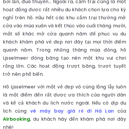
bơi lặn, đua thuyền… Ngoài ra, cắm trại cũng là một
hoạt động được rất nhiều du khách chọn lựa cho kỳ
nghỉ trên hồ. Hầu hết các khu cắm trại thường mở
cửa vào mùa xuân và kết thúc vào cuối tháng mười,
một số khác mở cửa quanh năm để phục vụ du
khách khám phá vẻ đẹp nơi đây tại mọi thời điểm
quanh năm. Trong những tháng mùa đông, hồ
Ljsselmeer đóng băng tạo nên một khu vui chơi
rộng lớn. Các hoạt động trượt băng, trượt tuyết
trở nên phổ biến.
Hồ Ljsselmeer với một vẻ đẹp vô cùng lộng lẫy luôn
là một điểm đến rất được ưa thích của người dân
và kể cả khách du lịch nước ngoài. Nếu có dịp du
lịch cùng
vé máy bay giá rẻ đi Hà Lan
của
Airbooking
, du khách hãy đến khám phá nơi đây
nhé!