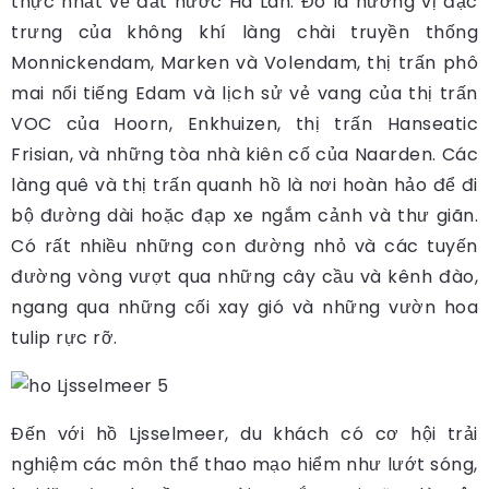
thực nhất về đất nước Hà Lan. Đó là hương vị đặc
trưng của không khí làng chài truyền thống
Monnickendam, Marken và Volendam, thị trấn phô
mai nổi tiếng Edam và lịch sử vẻ vang của thị trấn
VOC của Hoorn, Enkhuizen, thị trấn Hanseatic
Frisian, và những tòa nhà kiên cố của Naarden. Các
làng quê và thị trấn quanh hồ là nơi hoàn hảo để đi
bộ đường dài hoặc đạp xe ngắm cảnh và thư giãn.
Có rất nhiều những con đường nhỏ và các tuyến
đường vòng vượt qua những cây cầu và kênh đào,
ngang qua những cối xay gió và những vườn hoa
tulip rực rỡ.
Đến với hồ Ljsselmeer, du khách có cơ hội trải
nghiệm các môn thể thao mạo hiểm như lướt sóng,