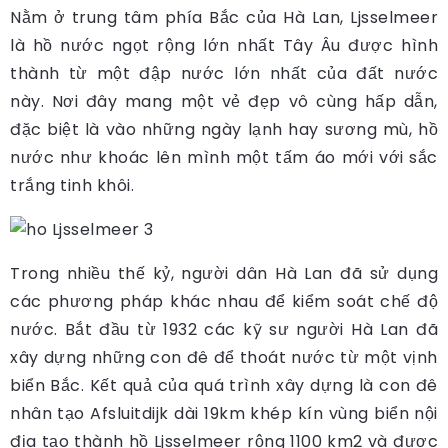
Nằm ở trung tâm phía Bắc của Hà Lan, Ljsselmeer
là hồ nước ngọt rộng lớn nhất Tây Âu được hình
thành từ một đập nước lớn nhất của đất nước
này. Nơi đây mang một vẻ đẹp vô cùng hấp dẫn,
đặc biệt là vào những ngày lạnh hay sương mù, hồ
nước như khoác lên mình một tấm áo mới với sắc
trắng tinh khôi.
Trong nhiều thế kỷ, người dân Hà Lan đã sử dụng
các phương pháp khác nhau để kiểm soát chế độ
nước. Bắt đầu từ 1932 các kỹ sư người Hà Lan đã
xây dựng những con đê để thoát nước từ một vịnh
biển Bắc. Kết quả của quá trình xây dựng là con đê
nhân tạo Afsluitdijk dài 19km khép kín vùng biển nội
địa tạo thành hồ Ljsselmeer rộng 1100 km2 và được