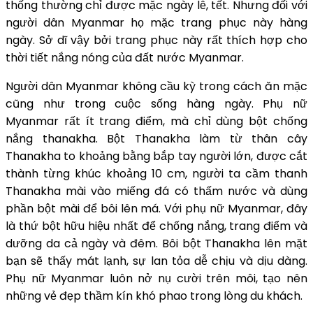
thống thường chỉ được mặc ngày lễ, tết. Nhưng đối với
người dân Myanmar họ mặc trang phục này hàng
ngày. Sở dĩ vậy bởi trang phục này rất thích hợp cho
thời tiết nắng nóng của đất nước Myanmar.
Người dân Myanmar không cầu kỳ trong cách ăn mặc
cũng như trong cuộc sống hàng ngày. Phụ nữ
Myanmar rất ít trang điểm, mà chỉ dùng bột chống
nắng thanakha. Bột Thanakha làm từ thân cây
Thanakha to khoảng bằng bắp tay người lớn, được cắt
thành từng khúc khoảng 10 cm, người ta cầm thanh
Thanakha mài vào miếng đá có thấm nước và dùng
phần bột mài để bôi lên má. Với phụ nữ Myanmar, đây
là thứ bột hữu hiệu nhất để chống nắng, trang điểm và
dưỡng da cả ngày và đêm. Bôi bột Thanakha lên mặt
bạn sẽ thấy mát lạnh, sự lan tỏa dễ chịu và dịu dàng.
Phụ nữ Myanmar luôn nở nụ cười trên môi, tạo nên
những vẻ đẹp thầm kín khó phao trong lòng du khách.