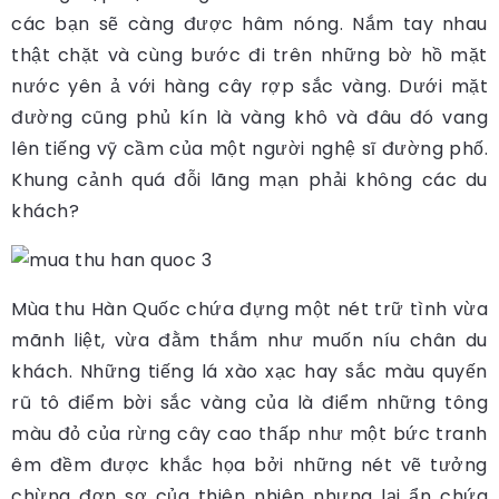
các bạn sẽ càng được hâm nóng. Nắm tay nhau
thật chặt và cùng bước đi trên những bờ hồ mặt
nước yên ả với hàng cây rợp sắc vàng. Dưới mặt
đường cũng phủ kín là vàng khô và đâu đó vang
lên tiếng vỹ cầm của một người nghệ sĩ đường phố.
Khung cảnh quá đỗi lãng mạn phải không các du
khách?
Mùa thu Hàn Quốc chứa đựng một nét trữ tình vừa
mãnh liệt, vừa đằm thắm như muốn níu chân du
khách. Những tiếng lá xào xạc hay sắc màu quyến
rũ tô điểm bời sắc vàng của là điểm những tông
màu đỏ của rừng cây cao thấp như một bức tranh
êm đềm được khắc họa bởi những nét vẽ tưởng
chừng đơn sơ của thiên nhiên nhưng lại ẩn chứa