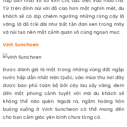
hấp dẫn nhất xứ sở Kim Chi, đặc biệt vào mùa thu.
Từ trên đỉnh núi với độ cao hơn một nghìn mét, du
khách sẽ có dịp chiêm ngưỡng những rừng cây lá
vàng, lá đỏ trải dài như bất tận đan xen trong mây
và núi tạo nên một cảnh quan vô cùng ngoạn mục.
Vịnh Sunchoen
Được đánh giá là một trong những vùng đất ngập
nước hấp dẫn nhất Hàn Quốc, vào mùa thu nơi đây
được bao phủ toàn bộ bởi cây lau sậy vàng, đem
đến một phong cảnh tuyệt vời mà du khách sẽ
không thể nào quên. Ngoài ra, ngắm hoàng hôn
buông xuống ở Vịnh Suncheon có thể mang đến
cho bạn cảm giác yên bình chưa từng có.