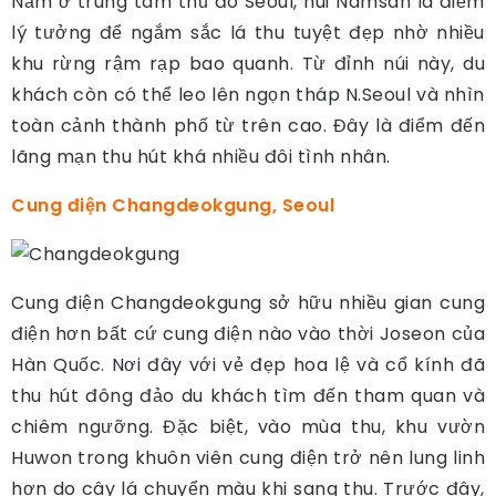
Nằm ở trung tâm thủ đô Seoul, núi Namsan là điểm
lý tưởng để ngắm sắc lá thu tuyệt đẹp nhờ nhiều
khu rừng rậm rạp bao quanh. Từ đỉnh núi này, du
khách còn có thể leo lên ngọn tháp N.Seoul và nhìn
toàn cảnh thành phố từ trên cao. Đây là điểm đến
lãng mạn thu hút khá nhiều đôi tình nhân.
Cung điện Changdeokgung, Seoul
Cung điện Changdeokgung sở hữu nhiều gian cung
điện hơn bất cứ cung điện nào vào thời Joseon của
Hàn Quốc. Nơi đây với vẻ đẹp hoa lệ và cổ kính đã
thu hút đông đảo du khách tìm đến tham quan và
chiêm ngưỡng. Đặc biệt, vào mùa thu, khu vườn
Huwon trong khuôn viên cung điện trở nên lung linh
hơn do cây lá chuyển màu khi sang thu. Trước đây,