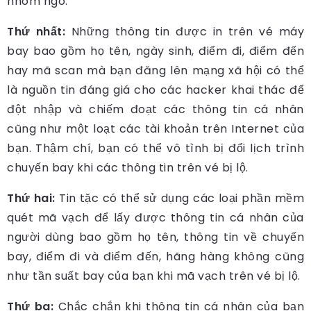
nhòm ngó.
Thứ nhất:
Những thông tin được in trên vé máy
bay bao gồm họ tên, ngày sinh, điểm đi, điểm đến
hay mã scan mà bạn đăng lên mạng xã hội có thể
là nguồn tin đáng giá cho các hacker khai thác để
đột nhập và chiếm đoạt các thông tin cá nhân
cũng như một loạt các tài khoản trên Internet của
bạn. Thậm chí, bạn có thể vô tình bị đổi lịch trình
chuyến bay khi các thông tin trên vé bị lộ.
Thứ hai:
Tin tặc có thể sử dụng các loại phần mềm
quét mã vạch để lấy được thông tin cá nhân của
người dùng bao gồm họ tên, thông tin về chuyến
bay, điểm đi và điểm đến, hãng hàng không cũng
như tần suất bay của bạn khi mã vạch trên vé bị lộ.
Thứ ba:
Chắc chắn khi thông tin cá nhân của bạn