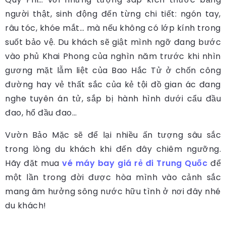
người thật, sinh động đến từng chi tiết: ngón tay,
râu tóc, khóe mắt… mà nếu không có lớp kính trong
suốt bảo vệ. Du khách sẽ giật mình ngỡ đang bước
vào phủ Khai Phong của nghìn năm trước khi nhìn
gương mặt lẫm liệt của Bao Hắc Tử ở chốn công
đường hay vẻ thất sắc của kẻ tội đồ gian ác đang
nghe tuyên án tử, sắp bị hành hình dưới cẩu đầu
đao, hổ đầu đao…
Vườn Bảo Mặc sẽ để lại nhiều ấn tượng sâu sắc
trong lòng du khách khi đến đây chiêm ngưỡng.
Hãy đặt mua
vé máy bay giá rẻ đi Trung Quốc
để
một lần trong đời được hòa mình vào
cảnh sắc
mang âm hưởng sông nước hữu tình ở nơi đây nhé
du khách!