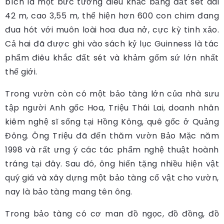
bích là một bức tường điêu khắc bằng đất sét dài
42 m, cao 3,55 m, thể hiện hơn 600 con chim đang
đua hót với muôn loài hoa đua nở, cực kỳ tinh xảo.
Cả hai đã được ghi vào sách kỷ lục Guinness là tác
phẩm điêu khắc đất sét và khảm gốm sứ lớn nhất
thế giới.
Trong vườn còn có một bảo tàng lớn của nhà sưu
tập người Anh gốc Hoa, Triệu Thái Lai, doanh nhân
kiêm nghệ sĩ sống tại Hồng Kông, quê gốc ở Quảng
Đông. Ông Triệu đã đến thăm vườn Bảo Mặc năm
1998 và rất ưng ý các tác phẩm nghệ thuật hoành
tráng tại đây. Sau đó, ông hiến tặng nhiều hiện vật
quý giá và xây dựng một bảo tàng cổ vật cho vườn,
nay là bảo tàng mang tên ông.
Trong bảo tàng có cơ man đồ ngọc, đồ đồng, đồ