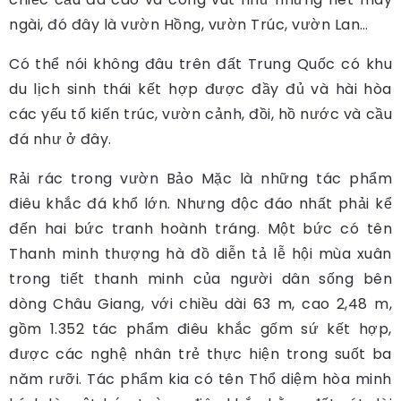
ngài, đó đây là vườn Hồng, vườn Trúc, vườn Lan…
Có thể nói không đâu trên đất Trung Quốc có khu
du lịch sinh thái kết hợp được đầy đủ và hài hòa
các yếu tố kiến trúc, vườn cảnh, đồi, hồ nước và cầu
đá như ở đây.
Rải rác trong vườn Bảo Mặc là những tác phẩm
điêu khắc đá khổ lớn. Nhưng độc đáo nhất phải kể
đến hai bức tranh hoành tráng. Một bức có tên
Thanh minh thượng hà đồ diễn tả lễ hội mùa xuân
trong tiết thanh minh của người dân sống bên
dòng Châu Giang, với chiều dài 63 m, cao 2,48 m,
gồm 1.352 tác phẩm điêu khắc gốm sứ kết hợp,
được các nghệ nhân trẻ thực hiện trong suốt ba
năm rưỡi. Tác phẩm kia có tên Thổ diệm hòa minh