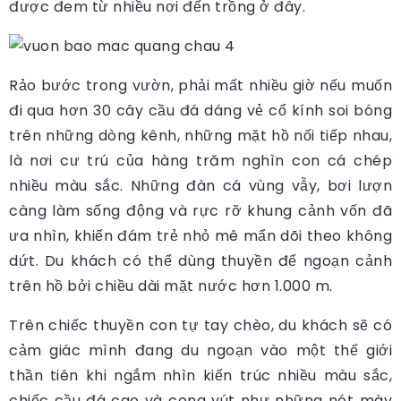
được đem từ nhiều nơi đến trồng ở đây.
Rảo bước trong vườn, phải mất nhiều giờ nếu muốn
đi qua hơn 30 cây cầu đá dáng vẻ cổ kính soi bóng
trên những dòng kênh, những mặt hồ nối tiếp nhau,
là nơi cư trú của hàng trăm nghìn con cá chép
nhiều màu sắc. Những đàn cá vùng vẫy, bơi lượn
càng làm sống động và rực rỡ khung cảnh vốn đã
ưa nhìn, khiến đám trẻ nhỏ mê mẩn dõi theo không
dứt. Du khách có thể dùng thuyền để ngoạn cảnh
trên hồ bởi chiều dài mặt nước hơn 1.000 m.
Trên chiếc thuyền con tự tay chèo, du khách sẽ có
cảm giác mình đang du ngoạn vào một thế giới
thần tiên khi ngắm nhìn kiến trúc nhiều màu sắc,
chiếc cầu đá cao và cong vút như những nét mày