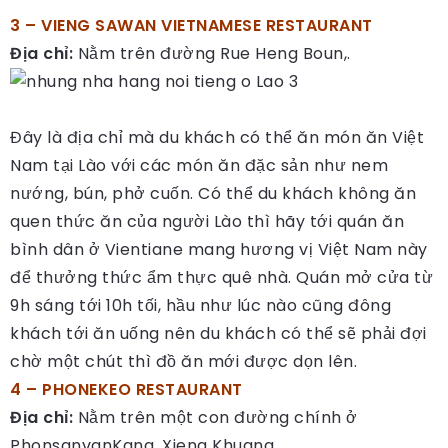
3 – VIENG SAWAN VIETNAMESE RESTAURANT
Địa chỉ:
Nằm trên đường Rue Heng Boun,.
Đây là địa chỉ mà du khách có thể ăn món ăn Việt
Nam tại Lào với các món ăn đặc sản như nem
nướng, bún, phở cuốn. Có thể du khách không ăn
quen thức ăn của người Lào thì hãy tới quán ăn
bình dân ở Vientiane mang hương vị Việt Nam này
để thưởng thức ẩm thực quê nhà. Quán mở cửa từ
9h sáng tới 10h tối, hầu như lúc nào cũng đông
khách tới ăn uống nên du khách có thể sẽ phải đợi
chờ một chút thì đồ ăn mới được dọn lên.
4 – PHONEKEO RESTAURANT
Địa chỉ:
Nằm trên một con đường chính ở
PhonsanvanKang, Xieng Khuang.