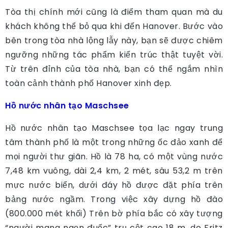
Tòa thị chính mới cũng là điểm tham quan mà du
khách không thể bỏ qua khi đến Hanover. Bước vào
bên trong tòa nhà lộng lẫy này, bạn sẽ được chiêm
ngưỡng những tác phẩm kiến trúc thật tuyệt vời.
Từ trên đỉnh của tòa nhà, bạn có thể ngắm nhìn
toàn cảnh thành phố Hanover xinh đẹp.
Hồ nước nhân tạo Maschsee
Hồ nước nhân tạo Maschsee tọa lạc ngay trung
tâm thành phố là một trong những ốc đảo xanh để
mọi người thư giãn.
Hồ là 78 ha, có một vùng nước
7,48 km vuông, dài 2,4 km, 2 mét, sâu 53,2 m trên
mực nước biển, dưới đáy hồ được đặt phía trên
bảng nước ngầm. Trong việc xây dựng hồ đào
(800.000 mét khối) Trên bờ phía bắc có xây tượng
“người mang ngọn đuốc” trụ cột cao 18 m, do Fritz