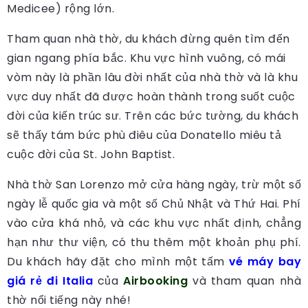
Medicee) rộng lớn.
Tham quan nhà thờ, du khách đừng quên tìm đến
gian ngang phía bắc. Khu vực hình vuông, có mái
vòm này là phần lâu đời nhất của nhà thờ và là khu
vực duy nhất đã được hoàn thành trong suốt cuộc
đời của kiến ​​trúc sư. Trên các bức tường, du khách
sẽ thấy tám bức phù điêu của Donatello miêu tả
cuộc đời của St. John Baptist.
Nhà thờ San Lorenzo mở cửa hàng ngày, trừ một số
ngày lễ quốc gia và một số Chủ Nhật và Thứ Hai. Phí
vào cửa khá nhỏ, và các khu vực nhất định, chẳng
hạn như thư viện, có thu thêm một khoản phụ phí.
Du khách hãy đặt cho mình một tấm
vé máy bay
giá rẻ đi Italia
của
Airbooking
và tham quan nhà
thờ nổi tiếng này nhé!