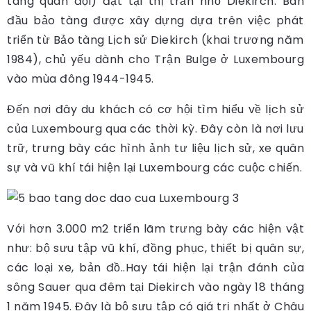
tàng quân đội) đặt tại thị trấn nhỏ Diekirch. Ban
đầu bảo tàng được xây dựng dựa trên việc phát
triển từ Bảo tàng Lịch sử Diekirch (khai trương năm
1984), chủ yếu dành cho Trận Bulge ở Luxembourg
vào mùa đông 1944-1945.
Đến nơi đây du khách có cơ hội tìm hiểu về lịch sử
của Luxembourg qua các thời kỳ. Đây còn là nơi lưu
trữ, trưng bày các hình ảnh tư liệu lịch sử, xe quân
sự và vũ khí tái hiện lại Luxembourg các cuộc chiến.
Với hơn 3.000 m2 triển lãm trưng bày các hiện vật
như: bộ sưu tập vũ khí, đồng phục, thiết bị quân sự,
các loại xe, bản đồ..Hay tái hiện lại trận đánh của
sông Sauer qua đêm tại Diekirch vào ngày 18 tháng
1 năm 1945. Đây là bộ sưu tập có giá trị nhất ở Châu