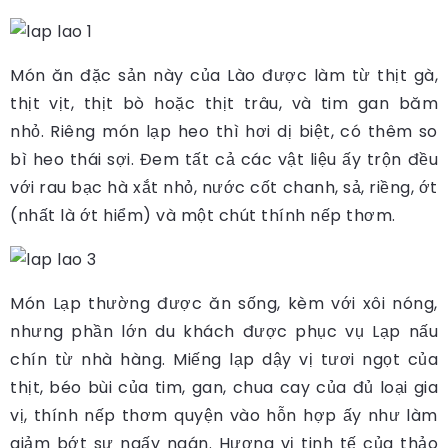
Món ăn đặc sản này của Lào được làm từ thịt gà,
thịt vịt, thịt bò hoặc thịt trâu, và tim gan băm
nhỏ. Riêng món lạp heo thì hơi dị biệt, có thêm so
bì heo thái sợi. Đem tất cả các vật liệu ấy trộn đều
với rau bạc hà xắt nhỏ, nước cốt chanh, sả, riềng, ớt
(nhất là ớt hiểm) và một chút thính nếp thơm.
Món Lạp thường được ăn sống, kèm với xôi nóng,
nhưng phần lớn du khách được phục vụ Lạp nấu
chín từ nhà hàng. Miếng lạp dậy vị tươi ngọt của
thịt, béo bùi của tim, gan, chua cay của đủ loại gia
vị, thính nếp thơm quyện vào hỗn hợp ấy như làm
giảm bớt sự ngấy ngán. Hương vị tinh tế của thảo