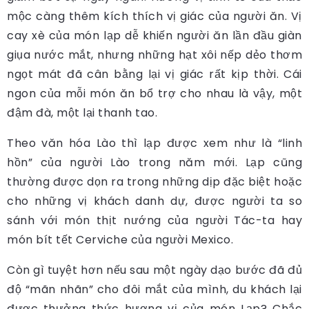
mộc càng thêm kích thích vị giác của người ăn. Vị
cay xè của món lạp dễ khiến người ăn lần đầu giàn
giụa nước mắt, nhưng những hạt xôi nếp dẻo thơm
ngọt mát đã cân bằng lại vị giác rất kịp thời. Cái
ngon của mỗi món ăn bổ trợ cho nhau là vậy, một
đậm đà, một lại thanh tao.
Theo văn hóa Lào thì lạp được xem như là “linh
hồn” của người Lào trong năm mới. Lạp cũng
thường được dọn ra trong những dịp đặc biệt hoặc
cho những vị khách danh dự, được người ta so
sánh với món thịt nướng của người Tác-ta hay
món bít tết Cerviche của người Mexico.
Còn gì tuyệt hơn nếu sau một ngày dạo bước đã đủ
độ “mãn nhãn” cho đôi mắt của mình, du khách lại
được thưởng thức hương vị của món Lạp? Chắc