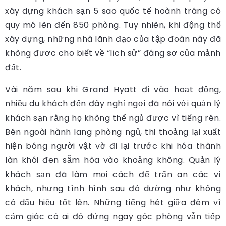
xây dựng khách sạn 5 sao quốc tế hoành tráng có
quy mô lên đến 850 phòng. Tuy nhiên, khi động thổ
xây dựng, những nhà lãnh đạo của tập đoàn này đã
không được cho biết về “lịch sử” đáng sợ của mảnh
đất.
Vài năm sau khi Grand Hyatt đi vào hoạt động,
nhiều du khách đến đây nghỉ ngơi đã nói với quản lý
khách sạn rằng họ không thể ngủ được vì tiếng rên.
Bên ngoài hành lang phòng ngủ, thi thoảng lại xuất
hiện bóng người vật vờ đi lại trước khi hóa thành
làn khói đen sẫm hòa vào khoảng không. Quản lý
khách sạn đã làm mọi cách để trấn an các vị
khách, nhưng tình hình sau đó dường như không
có dấu hiệu tốt lên. Những tiếng hét giữa đêm vì
cảm giác có ai đó đứng ngay góc phòng vẫn tiếp