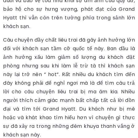
đuổi và bảo vệ tòa nhà khỏi sự ám ảnh của quỷ dữ,
bảo hộ cho sự hưng vượng, phát đạt của Grand
Hyatt thì vẫn còn trên tường phía trong sảnh lớn
khách sạn.
Câu chuyện đầy chất liêu trai đã gây ảnh hưởng lớn
đối với khách sạn tầm cỡ quốc tế này. Ban đầu là
ảnh hưởng xấu làm giảm số lượng du khách đặt
phòng nhưng sau khi làm lễ trừ tà thì khách sạn
này lại trở nên ” hot”. Rất nhiều du khách tìm đến
đây không phải để nghỉ ngơi mà là để tìm câu trả
lời cho câu chuyện liêu trai bị ma ám kia. Nhiều
người thích cảm giác mạnh bất chấp tất cả lời đồn
đại và tìm tới Grand Hyatt. Du khách như bị mê
hoặc và khát khao tìm hiểu hơn vì chuyện gì thực
sự đã xảy ra trong những đêm khuya thanh vắng ở
khách sạn này.