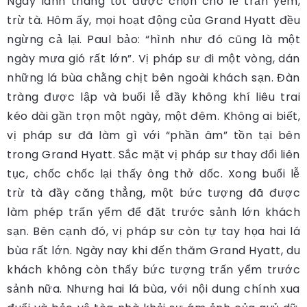
Ngày lành tháng tốt được chọn cho lễ trấn yểm,
trừ tà. Hôm ấy, mọi hoạt động của Grand Hyatt đều
ngừng cả lại. Paul bảo: “hình như đó cũng là một
ngày mưa gió rất lớn”. Vị pháp sư đi một vòng, dán
những lá bùa chằng chịt bên ngoài khách sạn. Đàn
tràng được lập và buổi lễ đầy không khí liêu trai
kéo dài gần trọn một ngày, một đêm. Không ai biết,
vị pháp sư đã làm gì với “phần âm” tồn tại bên
trong Grand Hyatt. Sắc mặt vị pháp sư thay đổi liên
tục, chốc chốc lại thấy ông thở dốc. Xong buổi lễ
trừ tà đầy căng thẳng, một bức tượng đã được
làm phép trấn yểm để đặt trước sảnh lớn khách
sạn. Bên cạnh đó, vị pháp sư còn tự tay họa hai lá
bùa rất lớn. Ngày nay khi đến thăm Grand Hyatt, du
khách không còn thấy bức tượng trấn yểm trước
sảnh nữa. Nhưng hai lá bùa, với nội dung chính xua