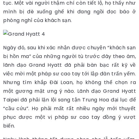
tục. Một vài người thậm chí còn tiết lộ, họ thấy như
mình bị đè xuống ghế khi đang ngồi đọc báo ở
phòng nghỉ của khách sạn.
Ngày đó, sau khi xác nhận được chuyện “khách sạn
bị hồn ma” của những người tù trước đây theo ám,
lãnh đạo Grand Hyatt đã phải bàn bạc rất kỹ về
việc mời một pháp sư cao tay tới lập đàn trấn yểm.
Nhưng tìm khắp Đài Loan, họ không thể chọn ra
một gương mặt ưng ý nào. Lãnh đạo Grand Hyatt
Taipei đã phải lặn lội sang tận Trung Hoa đại lục để
“cầu cứu”. Họ phải mất rất nhiều ngày mới thuyết
phục được một vị pháp sư cao tay đồng ý vượt
biển.