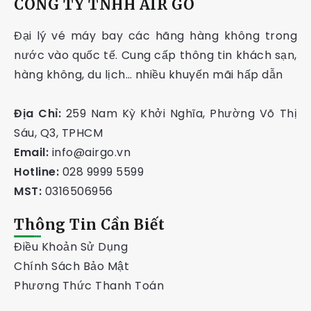
CÔNG TY TNHH AIR GO
Đại lý vé máy bay các hãng hàng không trong
nước vào quốc tế. Cung cấp thông tin khách sạn,
hàng không, du lịch… nhiều khuyến mãi hấp dẫn
Địa Chỉ:
259 Nam Kỳ Khởi Nghĩa, Phường Võ Thị
Sáu, Q3, TPHCM
Email:
info@airgo.vn
Hotline:
028 9999 5599
MST:
0316506956
Thông Tin Cần Biết
Điều Khoản Sử Dụng
Chính Sách Bảo Mật
Phương Thức Thanh Toán