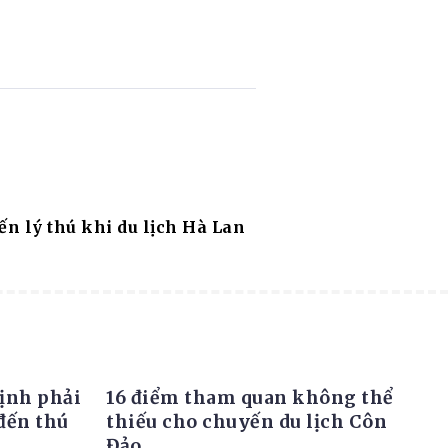
n lý thú khi du lịch Hà Lan
ĐỊA ĐIỂM DU LỊCH
ịnh phải
16 điểm tham quan không thể
đến thú
thiếu cho chuyến du lịch Côn
Đảo