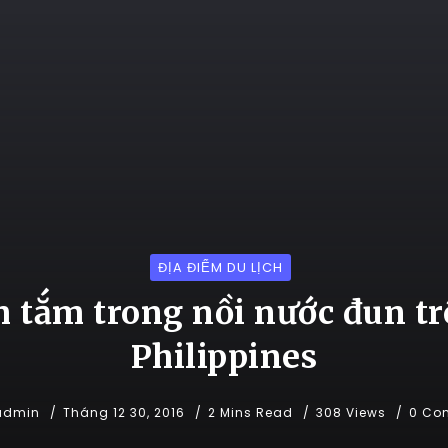
ĐỊA ĐIỂM DU LỊCH
 tắm trong nồi nước đun tr
Philippines
admin
Tháng 12 30, 2016
2 Mins Read
308 Views
0 Co