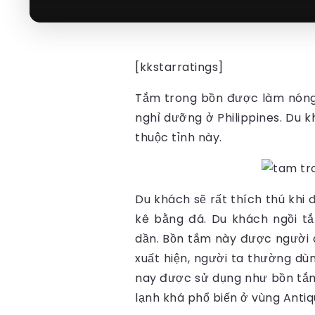
[kkstarratings]
Tắm trong bồn được làm nóng t
nghỉ dưỡng ở Philippines.
Du kh
thuộc tỉnh này.
Du khách sẽ rất thích thú khi 
kê bằng đá. Du khách ngồi tắ
dần. Bồn tắm này được người d
xuất hiện, người ta thường dù
nay được sử dụng như bồn tắm
lạnh khá phổ biến ở vùng Antiq