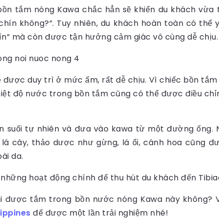
ồn tắm nóng Kawa chắc hẳn sẽ khiến du khách vừa t
ó chín không?”. Tuy nhiên, du khách hoàn toàn có thể 
n” mà còn được tận hưởng cảm giác vô cùng dễ chịu.
 được duy trì ở mức ấm, rất dễ chịu. Vì chiếc bồn tắm
hiệt độ nước trong bồn tắm cũng có thể được điều c
 suối tự nhiên và đưa vào kawa từ một đường ống. 
oại lá cây, thảo dược như gừng, lá ổi, cánh hoa cũng
ài da.
 những hoạt động chính để thu hút du khách đến Tibia
hi được tắm trong bồn nước nóng Kawa này không? V
lippines
để được một lần trải nghiệm nhé!