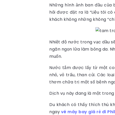
Những hình ảnh ban đầu của b
hỏi được đặt ra là “Liệu tôi c
khách không những không “chí
Nhiệt độ nước trong vạc dầu sẽ
ngăn ngọn lửa làm bỏng da. N
muốn.
Nước tắm được lấy từ một con
nhỏ, vỏ trấu, than củi. Các l
thơm chữa trị một số bệnh ngo
Dịch vụ này đang là một trong
Du khách có thấy thích thú k
ngay
vé máy bay giá rẻ đi Phi