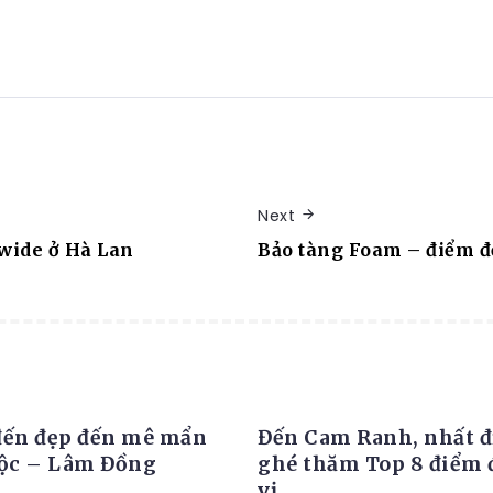
Next
wide ở Hà Lan
Bảo tàng Foam – điểm đế
M DU LỊCH
ĐỊA ĐIỂM DU LỊCH
đến đẹp đến mê mẩn
Đến Cam Ranh, nhất đ
Lộc – Lâm Đồng
ghé thăm Top 8 điểm 
vị