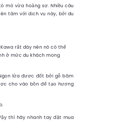
ò mò vừa hoảng sợ. Nhiều câu
yên tâm với dịch vụ này, bởi du
 Kawa rất dày nên nó có thể
hỉnh ở mức du khách mong
Ngọn lửa được đốt bởi gỗ băm
 được cho vào bồn để tạo hương
o.
ậy thì hãy nhanh tay đặt mua