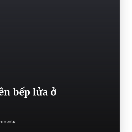
ên bếp lửa ở
mments