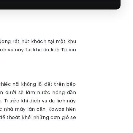
đang rất hút khách tại một khu
h vụ này tại khu du lịch Tibiao
hiếc nồi khổng lồ, đặt trên bếp
ên dưới sẽ làm nước nóng dần
 Trước khi dịch vụ du lịch này
ác nhà máy lân cận. Kawas hiện
ể thoát khỏi những cơn gió se