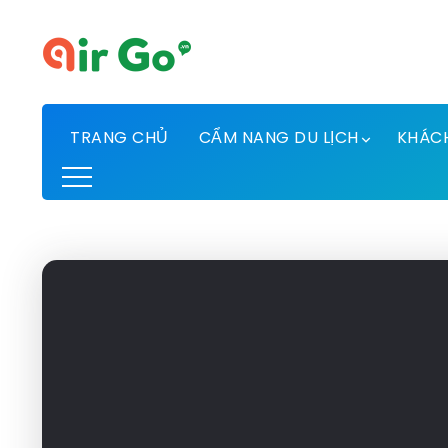
TRANG CHỦ
CẨM NANG DU LỊCH
KHÁC